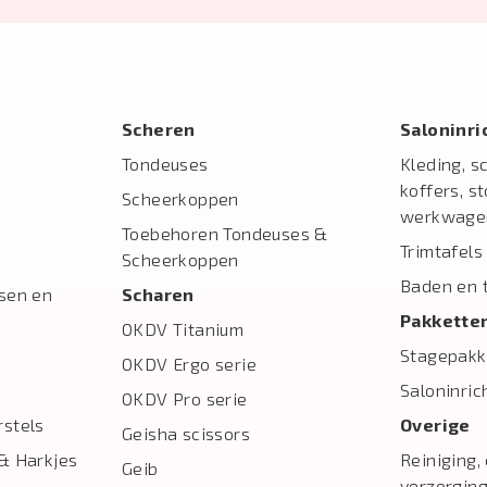
Scheren
Salon­inr
Tondeuses
Kleding, s
koffers, s
Scheerkoppen
werkwage
Toebehoren Tondeuses &
Trimtafels
Scheerkoppen
Baden en 
sen en
Scharen
Pakkette
OKDV Titanium
Stagepakk
OKDV Ergo serie
Saloninric
OKDV Pro serie
stels
Overige
Geisha scissors
& Harkjes
Reiniging,
Geib
verzorgin