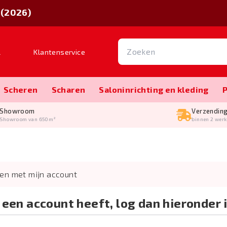
 (2026)
l
Klantenservice
Scheren
Scharen
Salon­inrichting en kleding
Showroom
Verzendin
Showroom van 650m²
binnen 2 wer
gen met mijn account
l een account heeft, log dan hieronder i