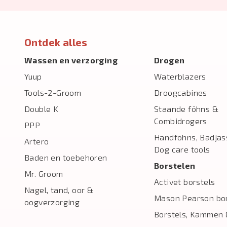
Ontdek alles
Wassen en verzorging
Drogen
Yuup
Waterblazers
Tools-2-Groom
Droogcabines
Double K
Staande föhns &
Combidrogers
PPP
Handföhns, Badjas
Artero
Dog care tools
Baden en toebehoren
Borstelen
Mr. Groom
Activet borstels
Nagel, tand, oor &
Mason Pearson bor
oogverzorging
Borstels, Kammen 