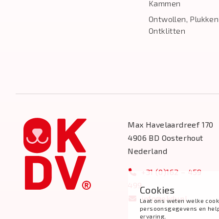
Kammen
Ontwollen, Plukken
Ontklitten
Max Havelaardreef 170
4906 BD Oosterhout
Nederland
+31 (0)162 – 459
499
Cookies
info@okdv.nl
Laat ons weten welke cook
persoonsgegevens en help j
ervaring.