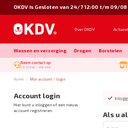
OKDV is Gesloten van 24/7 12:00 t/m 09/08
Over OKDV
Actuee
Wassen en verzorging
Drogen
Borstelen
Neem contact op
+31 (0)162 – 459 499
Home
Mijn account / login
Account login
Inlog
Hier kunt u inloggen of een nieuw
account registreren.
Als u a