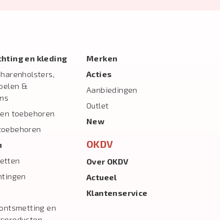
ichting en kleding
Merken
charenholsters,
Acties
toelen &
Aanbiedingen
ns
Outlet
 en toebehoren
New
toebehoren
OKDV
n
etten
Over OKDV
htingen
Actueel
Klantenservice
 ontsmetting en
gsproducten