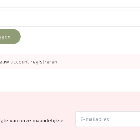
d
ggen
euw account registreren
oogte van onze maandelijkse