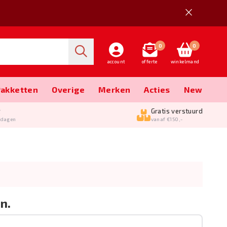
0
0
account
offerte
winkelmand
Pakketten
Overige
Merken
Acties
New
g
Gratis verstuurd
kdagen
vanaf €150,-
n.