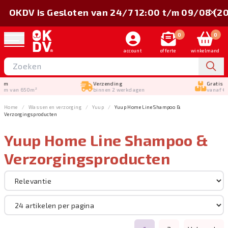
OKDV is Gesloten van 24/7 12:00 t/m 09/08 (2
0
0
account
offerte
winkelmand
Verzending
Gratis verstuurd
binnen 2 werkdagen
vanaf €150,-
Home
Wassen en verzorging
Yuup
Yuup Home Line Shampoo &
Verzorgingsproducten
Yuup Home Line Shampoo &
Sorteer op
Verzorgingsproducten
Merk
Wassen en verzorging