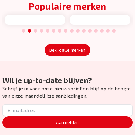
Populaire merken
1
2
3
4
5
6
7
8
9
10
11
12
13
14
15
16
Bekijk alle merken
Wil je up-to-date blijven?
Schrijf je in voor onze nieuwsbrief en blijf op de hoogte
van onze maandelijkse aanbiedingen.
Aanmelden