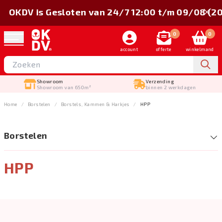
OKDV is Gesloten van 24/7 12:00 t/m 09/08 (2
0
0
account
offerte
winkelmand
Showroom
Verzending
Showroom van 650m²
binnen 2 werkdagen
Home
Borstelen
Borstels, Kammen & Harkjes
HPP
Borstelen
HPP