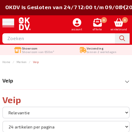
OKDV is Gesloten van 24/7 12:00 t/m 09/08 (2
0
0
account
offerte
winkelmand
Showroom
Verzending
Showroom van 650m²
binnen 2 werkdagen
Home
Merken
Veip
Veip
Veip