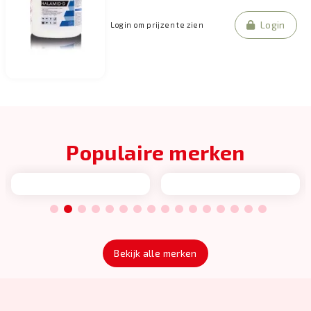
Login
Login om prijzen te zien
Populaire merken
1
2
3
4
5
6
7
8
9
10
11
12
13
14
15
16
Bekijk alle merken