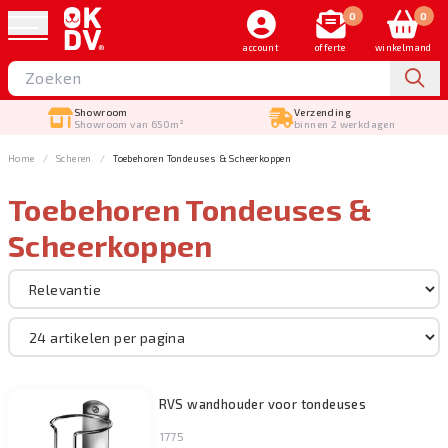
0
0
account
offerte
winkelmand
Verzending
Gratis verstuurd
binnen 2 werkdagen
vanaf €150,-
Home
Scheren
Toebehoren Tondeuses & Scheerkoppen
Toebehoren Tondeuses &
Sorteer op
Scheerkoppen
Merk
Scheren
RVS wandhouder voor tondeuses
Filteren
1775