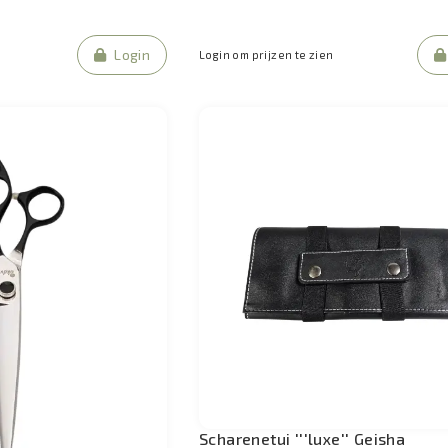
Login
Login om prijzen te zien
Scharenetui '''luxe'' Geisha