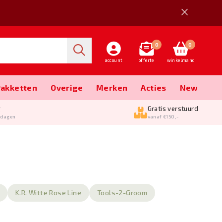
0
0
account
offerte
winkelmand
Pakketten
Overige
Merken
Acties
New
g
Gratis verstuurd
kdagen
vanaf €150,-
K.R. Witte Rose Line
Tools-2-Groom