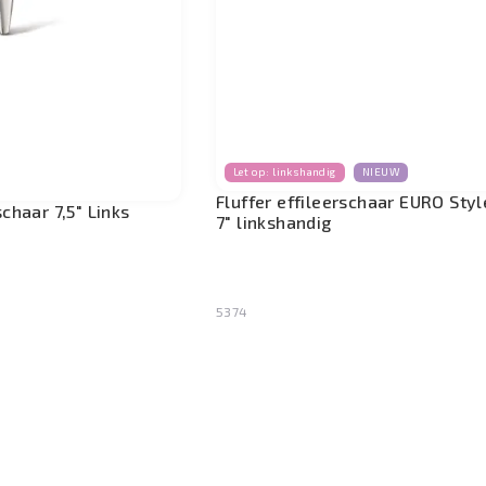
Let op: linkshandig
NIEUW
Fluffer effileerschaar EURO Styl
schaar 7,5" Links
7" linkshandig
5374