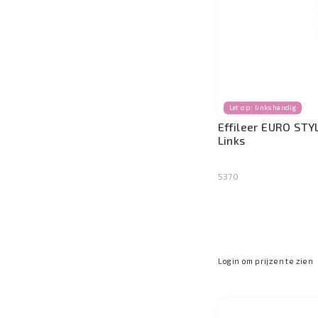
Let op: linkshandig
Effileer EURO STYL
Links
5370
Login om prijzen te zien