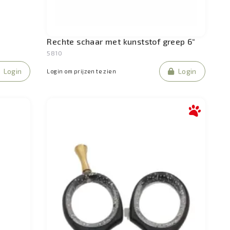
Rechte schaar met kunststof greep 6“
5810
Login
Login
Login om prijzen te zien