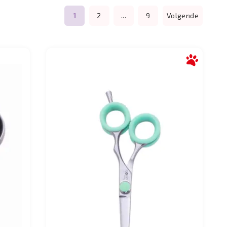
1
2
...
9
Volgende