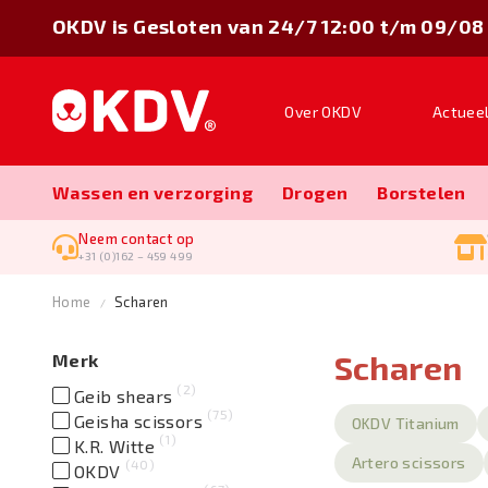
OKDV is Gesloten van 24/7 12:00 t/m 09/08
Over OKDV
Actuee
Wassen en verzorging
Drogen
Borstelen
Neem contact op
+31 (0)162 – 459 499
Home
Scharen
Scharen
Merk
2
Geib shears
75
Geisha scissors
OKDV Titanium
1
K.R. Witte
Artero scissors
40
OKDV