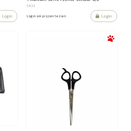
5635
Login
Login
Login om prijzen te zien