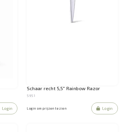
Schaar recht 5,5" Rainbow Razor
5951
Login
Login
Login om prijzen te zien