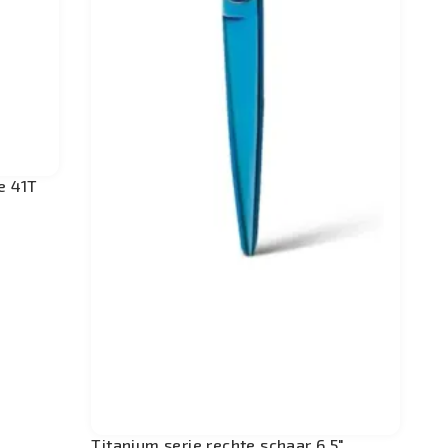
e 41T
Titanium serie rechte schaar 6,5"