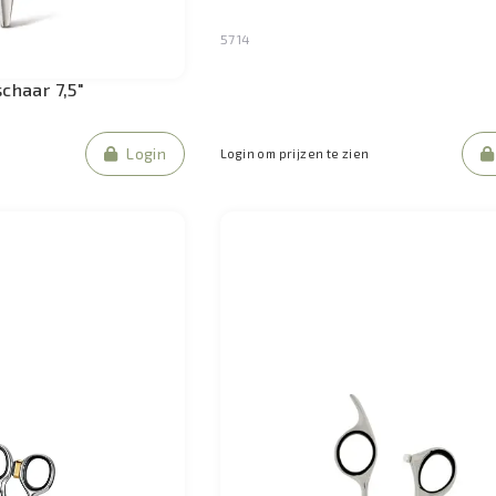
5714
schaar 7,5"
Login
Login om prijzen te zien