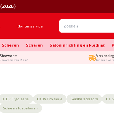
 (2026)
l
Klantenservice
Scheren
Scharen
Salon­inrichting en kleding
Showroom
Verzendin
Showroom van 650m²
binnen 2 wer
OKDV Ergo serie
OKDV Pro serie
Geisha scissors
Geib
Scharen toebehoren