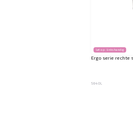
Let op: linkshandig
Ergo serie rechte 
5640L