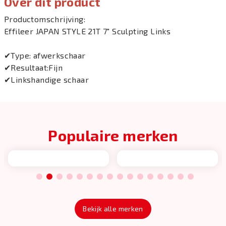
Over dit product
Productomschrijving:
Effileer JAPAN STYLE 21T 7" Sculpting Links
✔Type: afwerkschaar
✔Resultaat:Fijn
✔Linkshandige schaar
Populaire merken
1
2
3
4
5
6
7
8
9
10
11
12
13
14
15
16
Bekijk alle merken