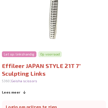
Let op: linkshandig
Op voorraad
Effileer JAPAN STYLE 21T 7"
Sculpting Links
|
5360
Geisha scissors
Lees meer
Login om prijzen te zien