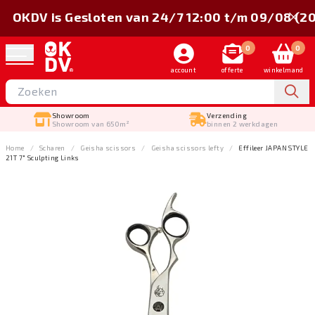
OKDV is Gesloten van 24/7 12:00 t/m 09/08 (2
0
0
account
offerte
winkelmand
Showroom
Verzending
Showroom van 650m²
binnen 2 werkdagen
Home
Scharen
Geisha scissors
Geisha scissors lefty
Effileer JAPAN STYLE
21T 7" Sculpting Links