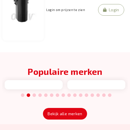
Login
Login om prijzen te zien
Populaire merken
1
2
3
4
5
6
7
8
9
10
11
12
13
14
15
16
Bekijk alle merken