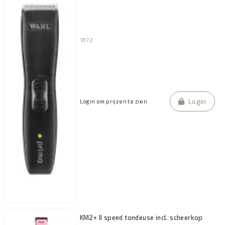
Filteren
1672
Login
Login om prijzen te zien
KM2+ II speed tondeuse incl. scheerkop