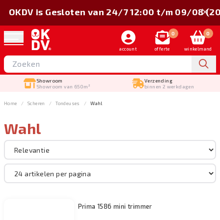
OKDV is Gesloten van 24/7 12:00 t/m 09/08 (2
0
0
account
offerte
winkelmand
Showroom
Verzending
Showroom van 650m²
binnen 2 werkdagen
Home
Scheren
Tondeuses
Wahl
Wahl
Sorteer op
Merk
Scheren
Prima 1586 mini trimmer