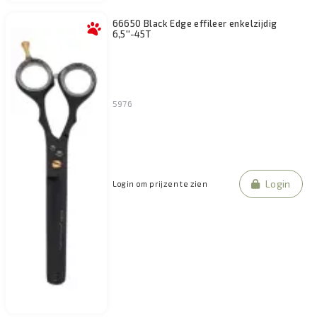
66650 Black Edge effileer enkelzijdig
6,5''-45T
5976
Login
Login om prijzen te zien