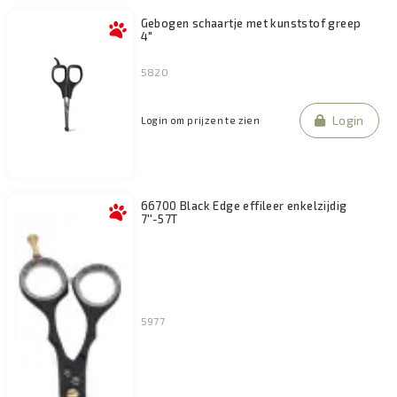
Gebogen schaartje met kunststof greep
4"
5820
Login
Login om prijzen te zien
66700 Black Edge effileer enkelzijdig
7''-57T
5977