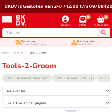
OKDV is Gesloten van 24/7 12:00 t/m 09/08 (2
0
0
account
offerte
winkelmand
Verzending
Gratis verstuurd
binnen 2 werkdagen
vanaf €150,-
Home
Scharen
Tools-2-Groom
Tools-2-Groom
Sorteer op
Tools-2-Groom Rainbow Razor
Tools-2-Groom Black Edge
Tools-2
Merk
Scharen