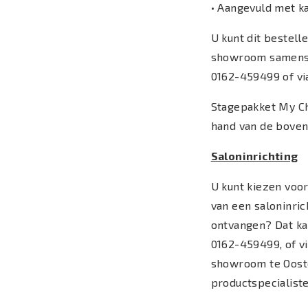
• Aangevuld met k
U kunt dit bestell
showroom samenste
0162-459499 of vi
Stagepakket My C
hand van de bovens
Saloninrichting
U kunt kiezen voor
van een saloninric
ontvangen? Dat ka
0162-459499, of v
showroom te Ooste
productspecialist