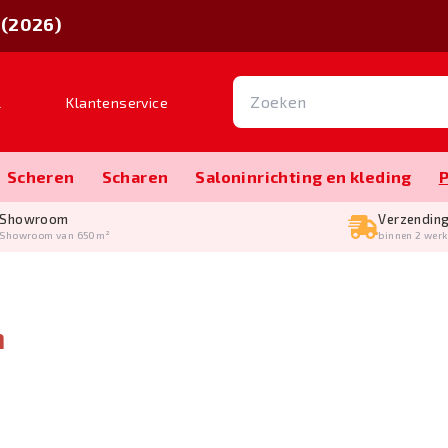
 (2026)
l
Klantenservice
Scheren
Scharen
Salon­inrichting en kleding
Showroom
Verzendin
Showroom van 650m²
binnen 2 wer
n