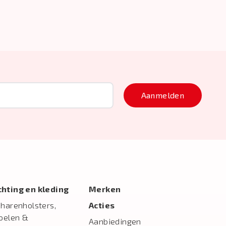
Aanmelden
ichting en kleding
Merken
charenholsters,
Acties
toelen &
Aanbiedingen