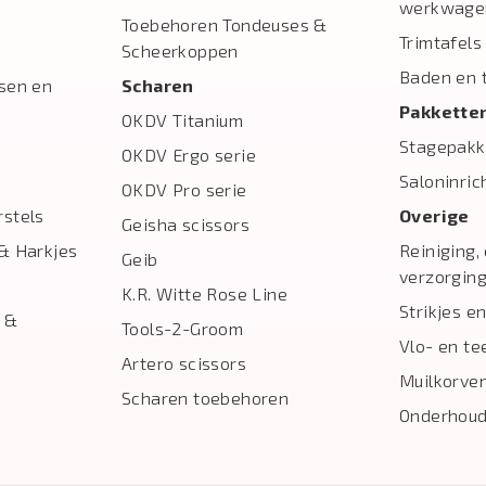
werkwage
Toebehoren Tondeuses &
Trimtafels
Scheerkoppen
Baden en 
sen en
Scharen
Pakkette
OKDV Titanium
Stagepakk
OKDV Ergo serie
Saloninric
OKDV Pro serie
stels
Overige
Geisha scissors
& Harkjes
Reiniging,
Geib
verzorgin
K.R. Witte Rose Line
Strikjes en
 &
Tools-2-Groom
Vlo- en te
Artero scissors
Muilkorve
Scharen toebehoren
Onderhoud