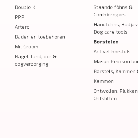
Double K
Staande föhns &
Combidrogers
PPP
Handföhns, Badjas
Artero
Dog care tools
Baden en toebehoren
Borstelen
Mr. Groom
Activet borstels
Nagel, tand, oor &
Mason Pearson bor
oogverzorging
Borstels, Kammen 
Kammen
Ontwollen, Plukken
Ontklitten