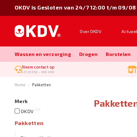
OKDV is Gesloten van 24/7 12:00 t/m 09/08
Over OKDV
Actuee
Wassen en verzorging
Drogen
Borstelen
Neem contact op
+31 (0)162 – 459 499
Home
Pakketten
Pakkette
Merk
5
OKDV
Pakketten