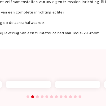
et zelf samenstellen van uw eigen trimsalon inrichting.
* van een complete inrichting echter
ing op de aanschafwaarde.
ij levering van een trimtafel of bad van Tools-2-Groom.
1
2
3
4
5
6
7
8
9
10
11
12