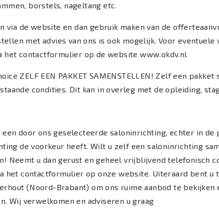
ammen, borstels, nageltang etc.
en via de website en dan gebruik maken van de offerteaanv
llen met advies van ons is ook mogelijk. Voor eventuele 
a het contactformulier op de website www.okdv.nl
hoice ZELF EEN PAKKET SAMENSTELLEN! Zelf een pakket s
taande condities. Dit kan in overleg met de opleiding, st
 een door ons geselecteerde saloninrichting, echter in de p
hting de voorkeur heeft. Wilt u zelf een saloninrichting sa
n! Neemt u dan gerust en geheel vrijblijvend telefonisch 
ia het contactformulier op onze website. Uiteraard bent u
rhout (Noord-Brabant) om ons ruime aanbod te bekijken e
en. Wij verwelkomen en adviseren u graag