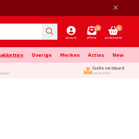
0
0
account
offerte
winkelmand
Pakketten
Overige
Merken
Acties
New
g
Gratis verstuurd
kdagen
vanaf €150,-