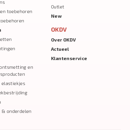
ns
Outlet
 en toebehoren
New
toebehoren
OKDV
n
etten
Over OKDV
htingen
Actueel
Klantenservice
 ontsmetting en
gsproducten
 elastiekjes
ekbestrijding
n
 & onderdelen