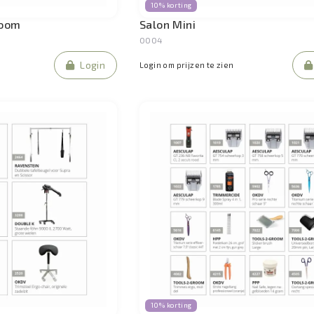
10% korting
room
Salon Mini
0004
Login
Login om prijzen te zien
10% korting