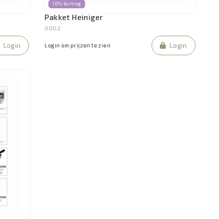
10% korting
Pakket Heiniger
0002
Login
Login
Login om prijzen te zien