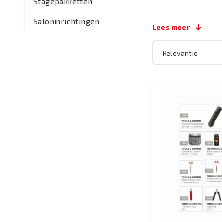
Stagepakketten
Saloninrichtingen
Lees meer