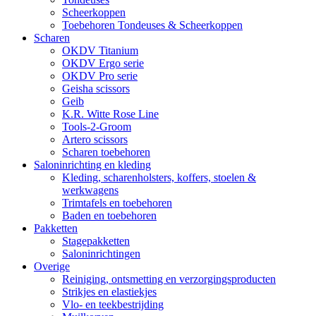
Scheerkoppen
Toebehoren Tondeuses & Scheerkoppen
Scharen
OKDV Titanium
OKDV Ergo serie
OKDV Pro serie
Geisha scissors
Geib
K.R. Witte Rose Line
Tools-2-Groom
Artero scissors
Scharen toebehoren
Salon­inrichting en kleding
Kleding, scharenholsters, koffers, stoelen &
werkwagens
Trimtafels en toebehoren
Baden en toebehoren
Pakketten
Stagepakketten
Saloninrichtingen
Overige
Reiniging, ontsmetting en verzorgingsproducten
Strikjes en elastiekjes
Vlo- en teekbestrijding