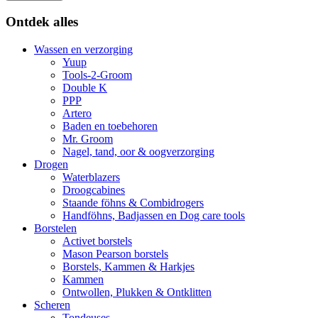
Ontdek alles
Wassen en verzorging
Yuup
Tools-2-Groom
Double K
PPP
Artero
Baden en toebehoren
Mr. Groom
Nagel, tand, oor & oogverzorging
Drogen
Waterblazers
Droogcabines
Staande föhns & Combidrogers
Handföhns, Badjassen en Dog care tools
Borstelen
Activet borstels
Mason Pearson borstels
Borstels, Kammen & Harkjes
Kammen
Ontwollen, Plukken & Ontklitten
Scheren
Tondeuses