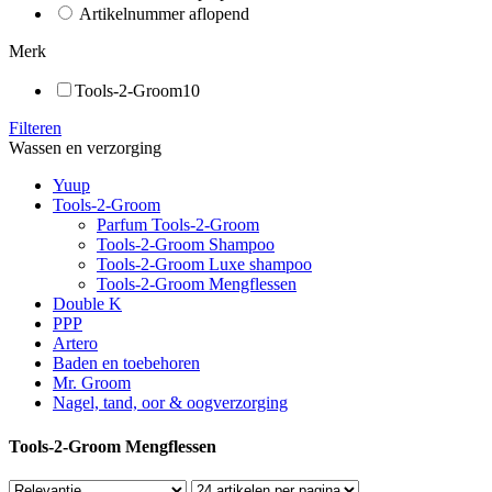
Artikelnummer aflopend
Merk
Tools-2-Groom
10
Filteren
Wassen en verzorging
Yuup
Tools-2-Groom
Parfum Tools-2-Groom
Tools-2-Groom Shampoo
Tools-2-Groom Luxe shampoo
Tools-2-Groom Mengflessen
Double K
PPP
Artero
Baden en toebehoren
Mr. Groom
Nagel, tand, oor & oogverzorging
Tools-2-Groom Mengflessen