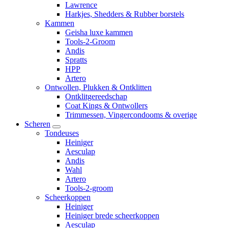
Lawrence
Harkjes, Shedders & Rubber borstels
Kammen
Geisha luxe kammen
Tools-2-Groom
Andis
Spratts
HPP
Artero
Ontwollen, Plukken & Ontklitten
Ontklitgereedschap
Coat Kings & Ontwollers
Trimmessen, Vingercondooms & overige
Scheren
Tondeuses
Heiniger
Aesculap
Andis
Wahl
Artero
Tools-2-groom
Scheerkoppen
Heiniger
Heiniger brede scheerkoppen
Aesculap