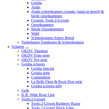
Geisha
Andis
Andis scheerkoppen ceramic (smal en breed) &
brede opzetkammen
Ceramic Tools-2-Groom
Opzetkammen
Brede Opzetkammen
Wahl
Scheerkoppen Artero Breed
Toebehoren Tondeuses & Scheerkoppen
Scharen
OKDV Titanium
OKDV Ergo serie
OKDV Pro serie
Geisha scissors
Geisha Special
Geisha serie
Competition
La Belle Fleur & Rock Dog serie
Geisha scissors lefty
Geib
K.R. Witte Rose Line
Tools-2-Groom
Tools-2-Groom Rainbow Razor
Tools-2-Groom Black Edge