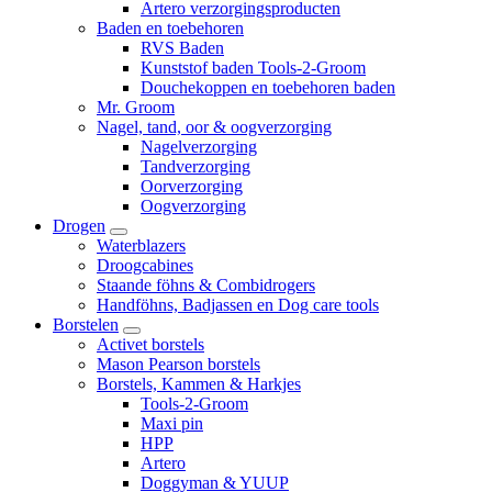
Artero verzorgingsproducten
Baden en toebehoren
RVS Baden
Kunststof baden Tools-2-Groom
Douchekoppen en toebehoren baden
Mr. Groom
Nagel, tand, oor & oogverzorging
Nagelverzorging
Tandverzorging
Oorverzorging
Oogverzorging
Drogen
Waterblazers
Droogcabines
Staande föhns & Combidrogers
Handföhns, Badjassen en Dog care tools
Borstelen
Activet borstels
Mason Pearson borstels
Borstels, Kammen & Harkjes
Tools-2-Groom
Maxi pin
HPP
Artero
Doggyman & YUUP