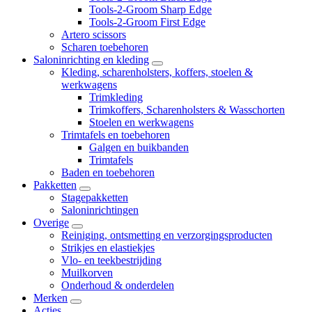
Tools-2-Groom Sharp Edge
Tools-2-Groom First Edge
Artero scissors
Scharen toebehoren
Salon­inrichting en kleding
Kleding, scharenholsters, koffers, stoelen &
werkwagens
Trimkleding
Trimkoffers, Scharenholsters & Wasschorten
Stoelen en werkwagens
Trimtafels en toebehoren
Galgen en buikbanden
Trimtafels
Baden en toebehoren
Pakketten
Stagepakketten
Saloninrichtingen
Overige
Reiniging, ontsmetting en verzorgingsproducten
Strikjes en elastiekjes
Vlo- en teekbestrijding
Muilkorven
Onderhoud & onderdelen
Merken
Acties