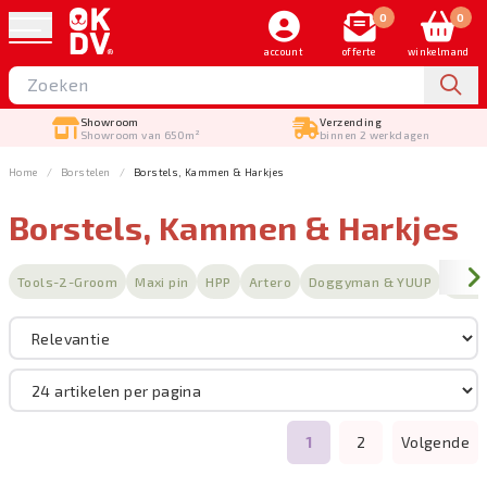
0
0
account
offerte
winkelmand
Verzending
Gratis verstuurd
binnen 2 werkdagen
vanaf €150,-
Home
Borstelen
Borstels, Kammen & Harkjes
Borstels, Kammen & Harkjes
Sorteer op
Tools-2-Groom
Maxi pin
HPP
Artero
Doggyman & YUUP
Lawr
Merk
Borstelen
1
2
Volgende
Filteren