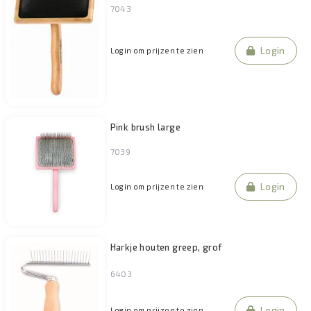
7043
Login
Login om prijzen te zien
Pink brush large
7039
Login
Login om prijzen te zien
Harkje houten greep, grof
6403
Login
Login om prijzen te zien