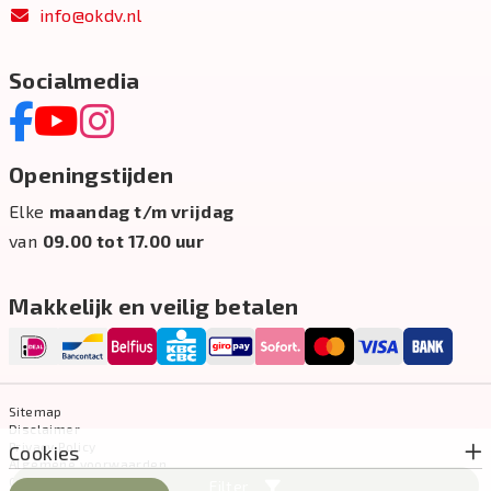
info@okdv.nl
Socialmedia
Openingstijden
Elke
maandag t/m vrijdag
van
09.00 tot 17.00 uur
Makkelijk en veilig betalen
Sitemap
Disclaimer
Privacy Policy
Cookies
Algemene voorwaarden
Cookie-instellingen
Filter