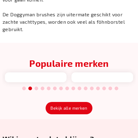
De Doggyman brushes zijn uitermate geschikt voor
zachte vachttypes, worden ook veel als föhnborstel
gebruikt.
Populaire merken
1
2
3
4
5
6
7
8
9
10
11
12
13
14
15
16
Bekijk alle merken