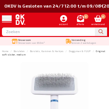
OKDV is Gesloten van 24/7 12:00 t/m 09/08 (2
0
0
account
offerte
winkelmand
Showroom
Verzending
Showroom van 650m²
binnen 2 werkdagen
Home
Borstelen
Borstels, Kammen & Harkjes
Doggyman & YUUP
Original
soft slicker, medium