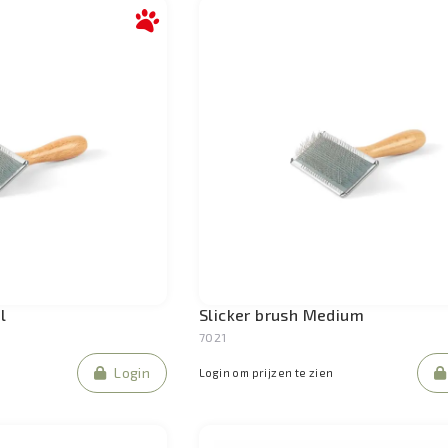
l
Slicker brush Medium
7021
Login
Login om prijzen te zien