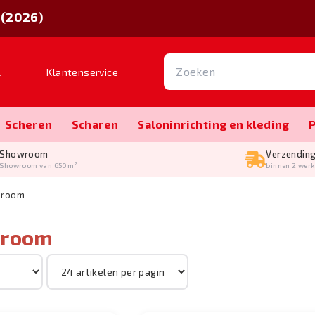
 (2026)
l
Klantenservice
Scheren
Scharen
Salon­inrichting en kleding
Showroom
Verzendin
Showroom van 650m²
binnen 2 wer
Groom
Groom