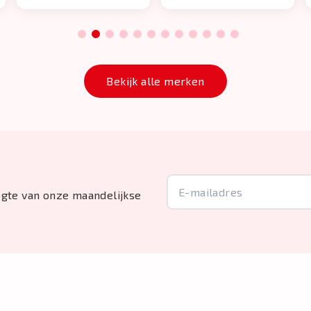
1
2
3
4
5
6
7
8
9
10
11
12
Bekijk alle merken
oogte van onze maandelijkse