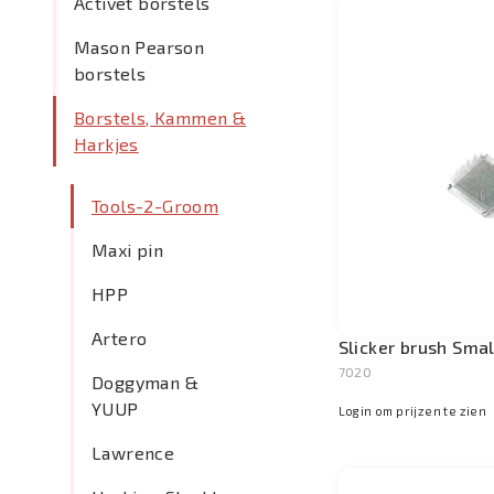
Activet borstels
Mason Pearson
borstels
Borstels, Kammen &
Harkjes
Tools-2-Groom
Maxi pin
HPP
Artero
Slicker brush Smal
7020
Doggyman &
YUUP
Login om prijzen te zien
Lawrence