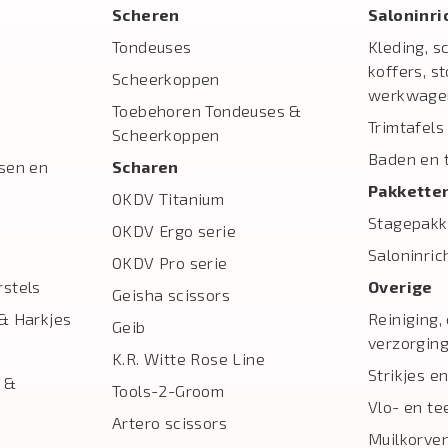
Scheren
Salon­inr
Tondeuses
Kleding, s
koffers, s
Scheerkoppen
werkwage
Toebehoren Tondeuses &
Trimtafels
Scheerkoppen
Baden en 
sen en
Scharen
Pakkette
OKDV Titanium
Stagepakk
OKDV Ergo serie
Saloninric
OKDV Pro serie
stels
Overige
Geisha scissors
& Harkjes
Reiniging,
Geib
verzorgin
K.R. Witte Rose Line
Strikjes en
 &
Tools-2-Groom
Vlo- en te
Artero scissors
Muilkorve