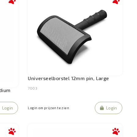
Universeelborstel 12mm pin, Large
7003
edium
Login
Login
Login om prijzen te zien