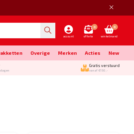
0
0
account
offerte
winkelmand
Pakketten
Overige
Merken
Acties
New
g
Gratis verstuurd
kdagen
vanaf €150,-