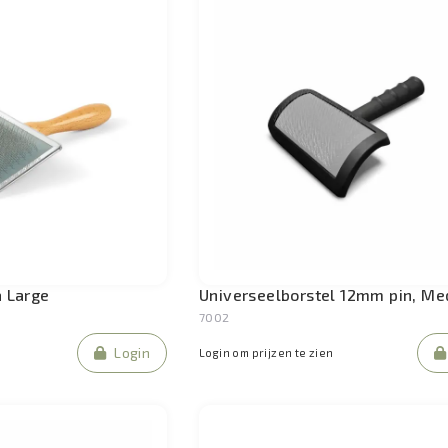
a Large
Universeelborstel 12mm pin, M
7002
Login
Login om prijzen te zien