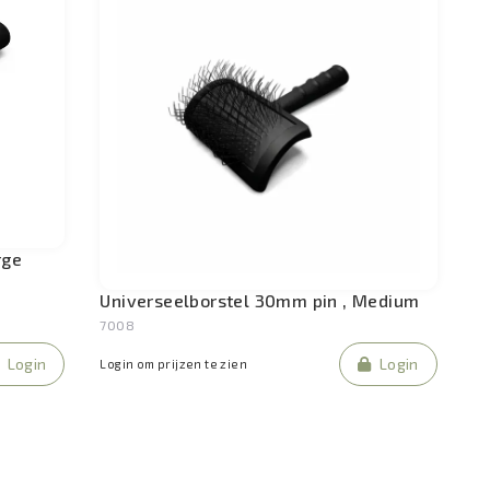
rge
Universeelborstel 30mm pin , Medium
7008
Login
Login
Login om prijzen te zien