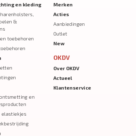
ichting en kleding
Merken
charenholsters,
Acties
toelen &
Aanbiedingen
ns
Outlet
 en toebehoren
New
toebehoren
OKDV
n
etten
Over OKDV
htingen
Actueel
Klantenservice
 ontsmetting en
gsproducten
 elastiekjes
ekbestrijding
n