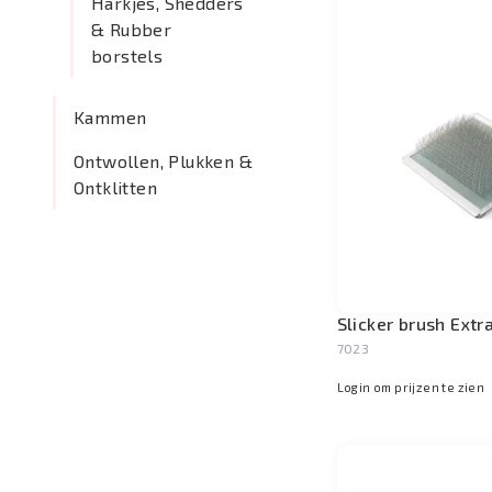
Harkjes, Shedders
& Rubber
borstels
Kammen
Ontwollen, Plukken &
Ontklitten
Slicker brush Extr
7023
Login om prijzen te zien