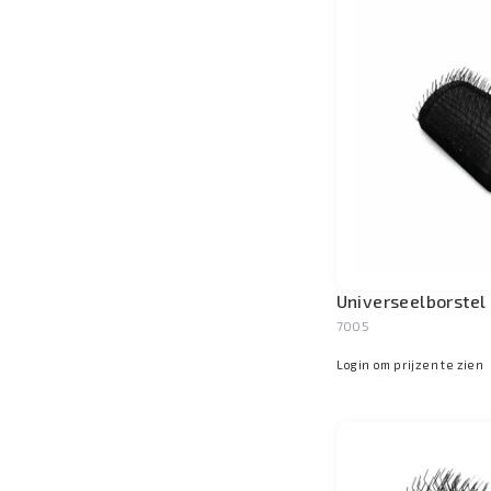
Universeelborste
7005
Login om prijzen te zien