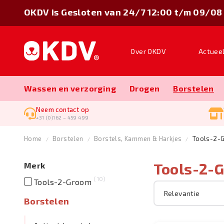
OKDV is Gesloten van 24/7 12:00 t/m 09/08
Over OKDV
Actuee
Wassen en verzorging
Drogen
Borstelen
Neem contact op
+31 (0)162 – 459 499
Home
Borstelen
Borstels, Kammen & Harkjes
Tools-2-
Tools-2-
Merk
10
Tools-2-Groom
Borstelen