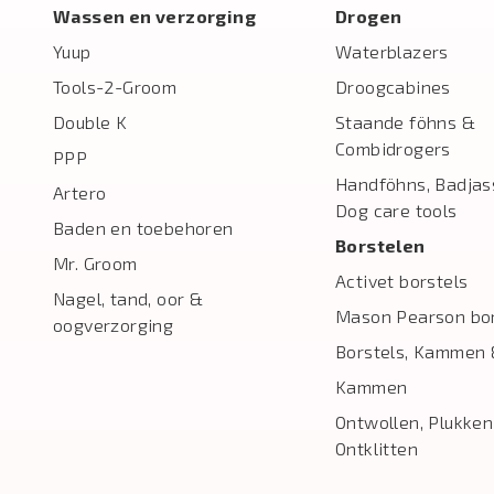
Wassen en verzorging
Drogen
Yuup
Waterblazers
Tools-2-Groom
Droogcabines
Double K
Staande föhns &
Combidrogers
PPP
Handföhns, Badjas
Artero
Dog care tools
Baden en toebehoren
Borstelen
Mr. Groom
Activet borstels
Nagel, tand, oor &
Mason Pearson bor
oogverzorging
Borstels, Kammen 
Kammen
Ontwollen, Plukken
Ontklitten