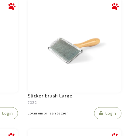
Slicker brush Large
7022
Login
Login
Login om prijzen te zien