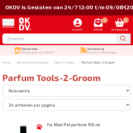
OKDV is Gesloten van 24/7 12:00 t/m 09/08 (2
0
0
account
offerte
winkelmand
Showroom
Verzending
Showroom van 650m²
binnen 2 werkdagen
Home
Wassen en verzorging
Tools-2-Groom
Parfum Tools-2-Groom
Parfum Tools-2-Groom
Sorteer op
Merk
Wassen en verzorging
Fur Mani Pet perfume 100 ml