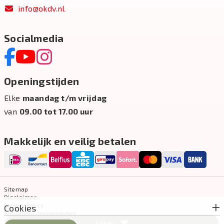
info@okdv.nl
Socialmedia
Openingstijden
Elke
maandag t/m vrijdag
van
09.00 tot 17.00 uur
Makkelijk en veilig betalen
Sitemap
Disclaimer
Privacy Policy
Cookies
Algemene voorwaarden
Cookie-instellingen
Filter