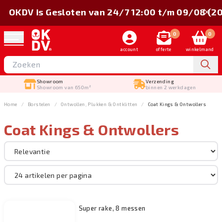
OKDV is Gesloten van 24/7 12:00 t/m 09/08 (2
0
0
account
offerte
winkelmand
Showroom
Verzending
Showroom van 650m²
binnen 2 werkdagen
Home
Borstelen
Ontwollen, Plukken & Ontklitten
Coat Kings & Ontwollers
Coat Kings & Ontwollers
Sorteer op
Merk
Borstelen
Super rake, 8 messen