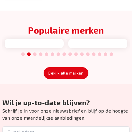
Populaire merken
1
2
3
4
5
6
7
8
9
10
11
12
13
14
15
16
Bekijk alle merken
Wil je up-to-date blijven?
Schrijf je in voor onze nieuwsbrief en blijf op de hoogte
van onze maandelijkse aanbiedingen.