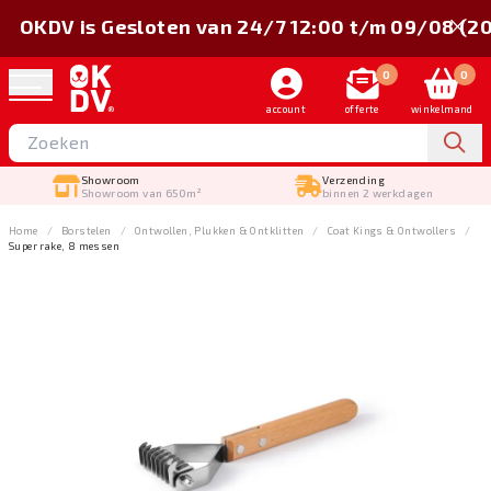
OKDV is Gesloten van 24/7 12:00 t/m 09/08 (2
0
0
account
offerte
winkelmand
Showroom
Verzending
Showroom van 650m²
binnen 2 werkdagen
Home
Borstelen
Ontwollen, Plukken & Ontklitten
Coat Kings & Ontwollers
Super rake, 8 messen