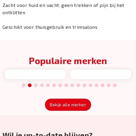
Zacht voor huid en vacht: geen trekken of pijn bij het
ontklitten
Geschikt voor thuisgebruik en trimsalons
Populaire merken
1
2
3
4
5
6
7
8
9
10
11
12
13
14
15
16
Bekijk alle merken
Wil je up-to-date blijven?