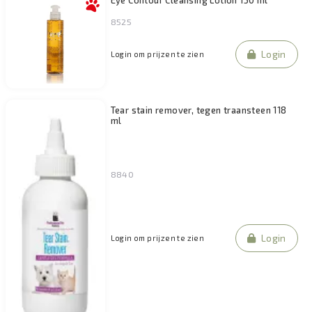
8525
Login
Login om prijzen te zien
Tear stain remover, tegen traansteen 118
ml
8840
Login
Login om prijzen te zien