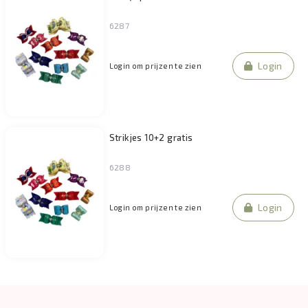
6287
Login
Login om prijzen te zien
Strikjes 10+2 gratis
6288
Login
Login om prijzen te zien