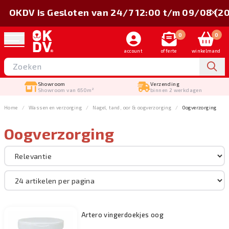
OKDV is Gesloten van 24/7 12:00 t/m 09/08 (2
0
0
account
offerte
winkelmand
Verzending
Gratis verstuurd
m²
binnen 2 werkdagen
vanaf €150,-
Home
Wassen en verzorging
Nagel, tand, oor & oogverzorging
Oogverzorging
Oogverzorging
Sorteer op
Merk
Wassen en verzorging
Artero vingerdoekjes oog