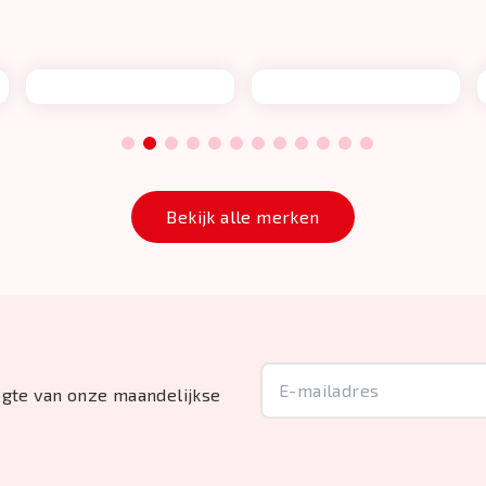
1
2
3
4
5
6
7
8
9
10
11
12
Bekijk alle merken
oogte van onze maandelijkse