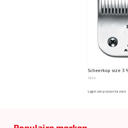
Scheerkop size 3
1834
Login om prijzen te zien
Populaire merken