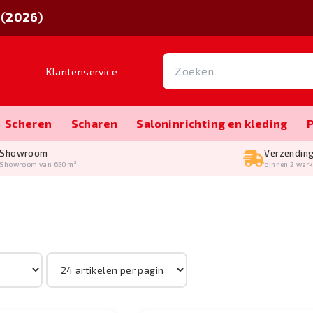
 (2026)
l
Klantenservice
Scheren
Scharen
Salon­inrichting en kleding
Showroom
Verzendin
Showroom van 650m²
binnen 2 wer