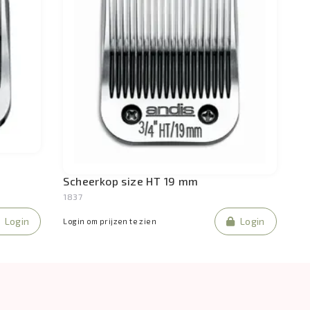
Scheerkop size HT 19 mm
1837
Login
Login
Login om prijzen te zien