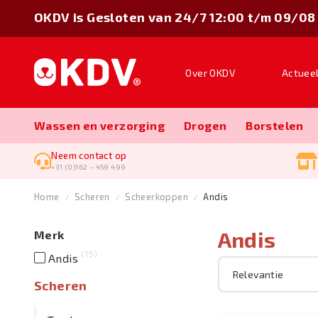
OKDV is Gesloten van 24/7 12:00 t/m 09/08
Over OKDV
Actuee
Wassen en verzorging
Drogen
Borstelen
Neem contact op
+31 (0)162 – 459 499
Home
Scheren
Scheerkoppen
Andis
Andis
Merk
15
Andis
Scheren