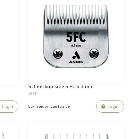
Scheerkop size 5 FC 6,3 mm
1830
Login
Login
Login om prijzen te zien