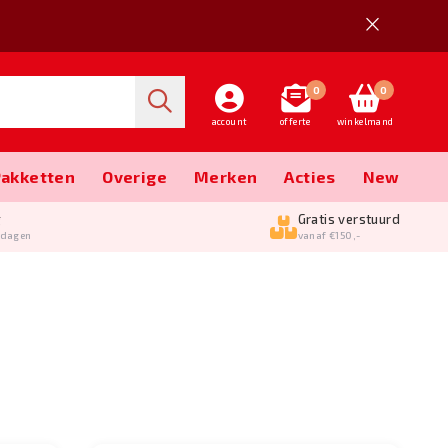
0
0
account
offerte
winkelmand
Pakketten
Overige
Merken
Acties
New
g
Gratis verstuurd
kdagen
vanaf €150,-