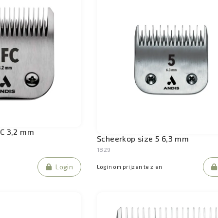
FC 3,2 mm
Scheerkop size 5 6,3 mm
1829
Login
Login om prijzen te zien