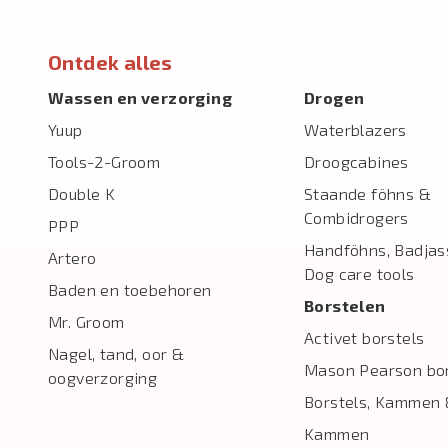
Ontdek alles
Wassen en verzorging
Drogen
Yuup
Waterblazers
Tools-2-Groom
Droogcabines
Double K
Staande föhns &
Combidrogers
PPP
Handföhns, Badjas
Artero
Dog care tools
Baden en toebehoren
Borstelen
Mr. Groom
Activet borstels
Nagel, tand, oor &
Mason Pearson bor
oogverzorging
Borstels, Kammen 
Kammen