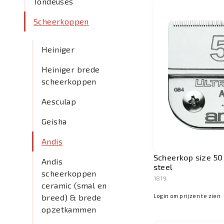
Tondeuses
Scheerkoppen
Heiniger
Heiniger brede
scheerkoppen
Aesculap
Geisha
Andis
Scheerkop size 50
Andis
steel
scheerkoppen
1819
ceramic (smal en
Login om prijzen te zien
breed) & brede
opzetkammen