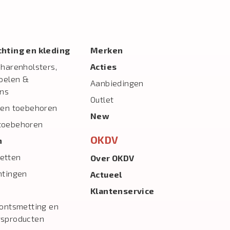
ichting en kleding
Merken
charenholsters,
Acties
toelen &
Aanbiedingen
ns
Outlet
 en toebehoren
New
toebehoren
OKDV
n
etten
Over OKDV
htingen
Actueel
Klantenservice
 ontsmetting en
gsproducten