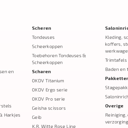
Scheren
Salon­inr
Tondeuses
Kleding, s
koffers, s
Scheerkoppen
werkwage
Toebehoren Tondeuses &
Trimtafels
Scheerkoppen
Baden en 
sen en
Scharen
Pakkette
OKDV Titanium
Stagepakk
OKDV Ergo serie
Saloninric
OKDV Pro serie
stels
Overige
Geisha scissors
& Harkjes
Reiniging,
Geib
verzorgin
K.R. Witte Rose Line