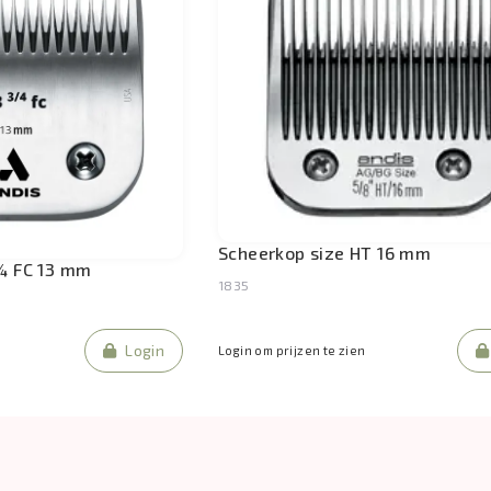
Scheerkop size HT 16 mm
 ¾ FC 13 mm
1835
Login
Login om prijzen te zien