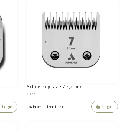
Scheerkop size 7 3,2 mm
1827
Login
Login
Login om prijzen te zien