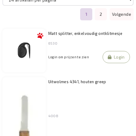
Filteren
1
2
Volgende
Matt splitter, enkelvoudig ontklitmesje
6530
Login
Login om prijzen te zien
Uitwolmes 4341, houten greep
4008