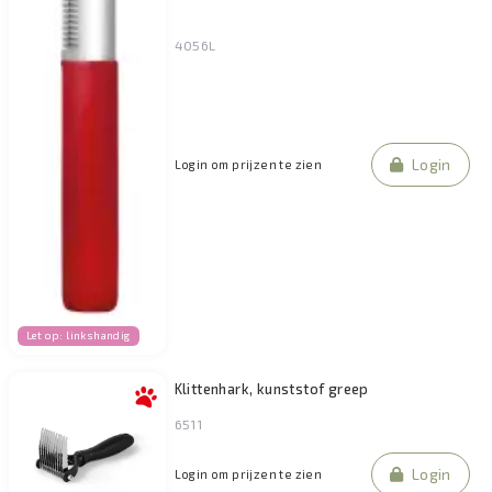
4056L
Login
Login om prijzen te zien
Let op: linkshandig
Klittenhark, kunststof greep
6511
Login
Login om prijzen te zien