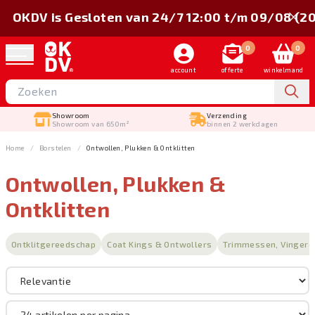
OKDV is Gesloten van 24/7 12:00 t/m 09/08 (2
0
0
account
offerte
winkelmand
Verzending
Gratis verstuurd
binnen 2 werkdagen
vanaf €150,-
Home
Borstelen
Ontwollen, Plukken & Ontklitten
Ontwollen, Plukken &
Sorteer op
Ontklitten
Merk
Ontklitgereedschap
Coat Kings & Ontwollers
Trimmessen, Vingerc
Borstelen