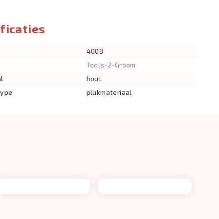
ficaties
4008
Tools-2-Groom
l
hout
type
plukmateriaal