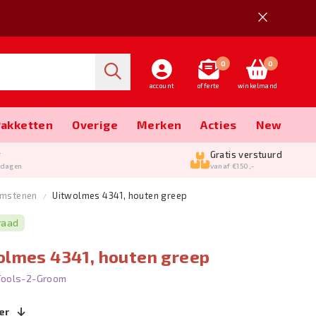
0
0
account
offerte
winkelmand
Pakketten
Overige
Merken
Acties
New
g
Gratis verstuurd
kdagen
vanaf €150,-
imstenen
Uitwolmes 4341, houten greep
raad
olmes 4341, houten greep
Tools-2-Groom
er