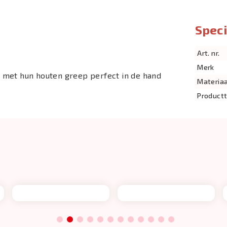
Speci
Art. nr.
Merk
 met hun houten greep perfect in de hand
Materiaa
Product
1
2
3
4
5
6
7
8
9
10
11
12