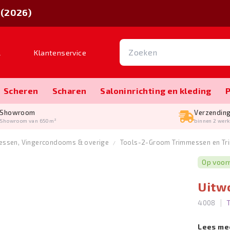
 (2026)
l
Klantenservice
Scheren
Scharen
Salon­inrichting en kleding
Showroom
Verzendin
Showroom van 650m²
binnen 2 wer
essen, Vingercondooms & overige
Tools-2-Groom Trimmessen en Tr
Op voor
Uitw
|
4008
Lees me