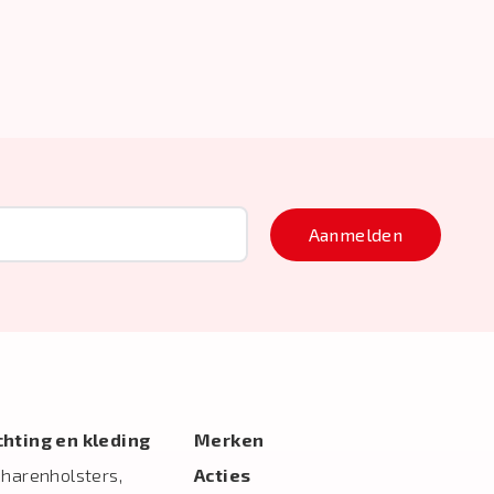
Aanmelden
ichting en kleding
Merken
charenholsters,
Acties