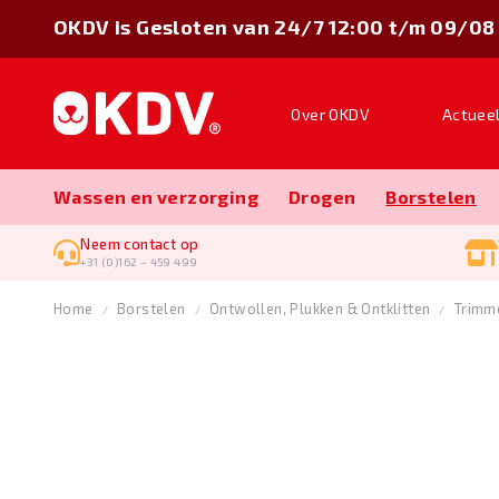
OKDV is Gesloten van 24/7 12:00 t/m 09/08
Over OKDV
Actuee
Wassen en verzorging
Drogen
Borstelen
Neem contact op
+31 (0)162 – 459 499
Home
Borstelen
Ontwollen, Plukken & Ontklitten
Trimm