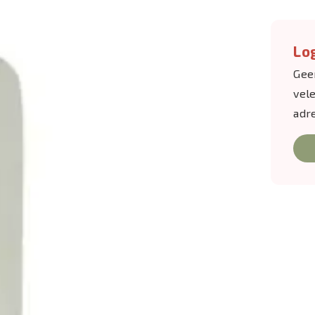
Log
Gee
vel
adr