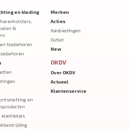
ichting en kleding
Merken
charenholsters,
Acties
toelen &
Aanbiedingen
ns
Outlet
 en toebehoren
New
toebehoren
OKDV
n
etten
Over OKDV
htingen
Actueel
Klantenservice
 ontsmetting en
gsproducten
 elastiekjes
ekbestrijding