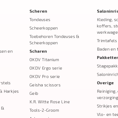
Scheren
Salon­inr
Tondeuses
Kleding, s
koffers, s
Scheerkoppen
werkwage
Toebehoren Tondeuses &
Trimtafels
Scheerkoppen
Baden en 
sen en
Scharen
Pakkette
OKDV Titanium
Stagepakk
OKDV Ergo serie
Saloninric
OKDV Pro serie
stels
Overige
Geisha scissors
& Harkjes
Reiniging,
Geib
verzorgin
K.R. Witte Rose Line
Strikjes en
 &
Tools-2-Groom
Vlo- en te