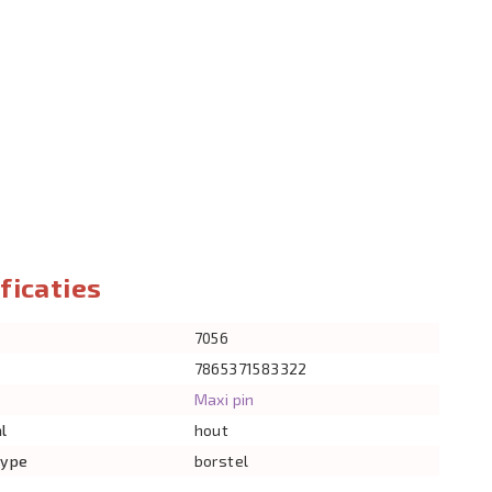
ficaties
7056
7865371583322
Maxi pin
l
hout
type
borstel