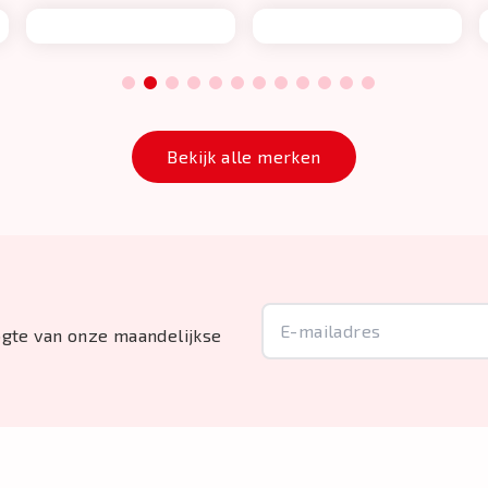
1
2
3
4
5
6
7
8
9
10
11
12
Bekijk alle merken
oogte van onze maandelijkse