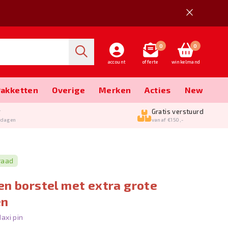
0
0
account
offerte
winkelmand
Pakketten
Overige
Merken
Acties
New
g
Gratis verstuurd
kdagen
vanaf €150,-
raad
n borstel met extra grote
en
axi pin