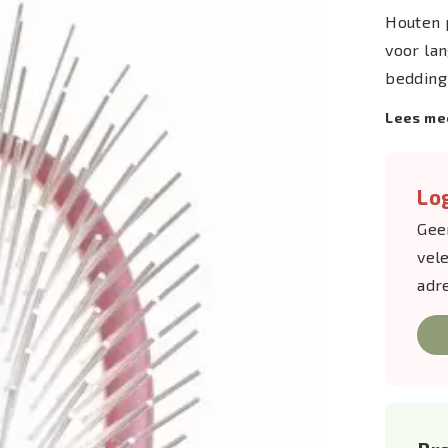
Houten 
voor la
bedding
Lees me
Log
Gee
vel
adr