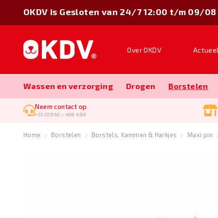
OKDV is Gesloten van 24/7 12:00 t/m 09/08
Over OKDV
Actuee
Wassen en verzorging
Drogen
Borstelen
Neem contact op
+31 (0)162 – 459 499
Home
Borstelen
Borstels, Kammen & Harkjes
Maxi pin