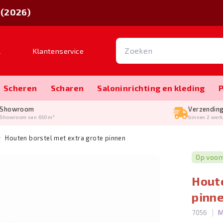
 (2026)
l
Klantenservice
Scheren
Scharen
Salon­inrichting en kleding
Showroom
Verzendin
Showroom van 650m²
binnen 2 wer
Houten borstel met extra grote pinnen
Op voor
Houte
pinn
|
7056
M