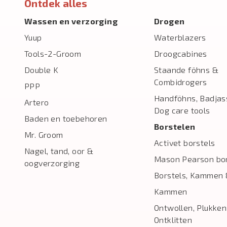
Ontdek alles
Wassen en verzorging
Drogen
Yuup
Waterblazers
Tools-2-Groom
Droogcabines
Double K
Staande föhns &
Combidrogers
PPP
Handföhns, Badjas
Artero
Dog care tools
Baden en toebehoren
Borstelen
Mr. Groom
Activet borstels
Nagel, tand, oor &
Mason Pearson bor
oogverzorging
Borstels, Kammen 
Kammen
Ontwollen, Plukken
Ontklitten