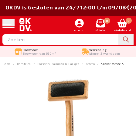
OKDV is Gesloten van 24/7 12:00 t/m 09/08 (2
0
0
account
offerte
winkelmand
Showroom
Verzending
Showroom van 650m²
binnen 2 werkdagen
Home
Borstelen
Borstels, Kammen & Harkjes
Artero
Slicker borstel S