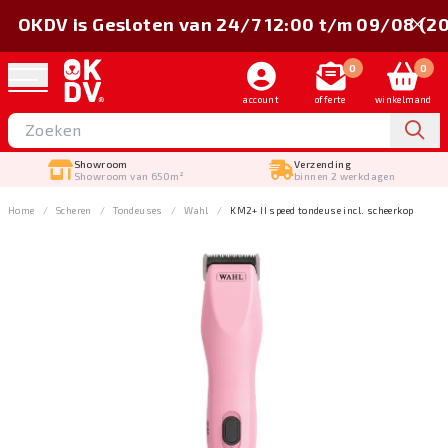
OKDV is Gesloten van 24/7 12:00 t/m 09/08 (2
0
0
account
offerte
winkelmand
Showroom
Verzending
Showroom van 650m²
binnen 2 werkdagen
Home
Scheren
Tondeuses
Wahl
KM2+ II speed tondeuse incl. scheerkop