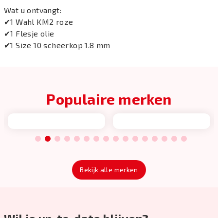
Wat u ontvangt:
✔1 Wahl KM2 roze
✔1 Flesje olie
✔1 Size 10 scheerkop 1.8 mm
Populaire merken
1
2
3
4
5
6
7
8
9
10
11
12
13
14
15
16
Bekijk alle merken