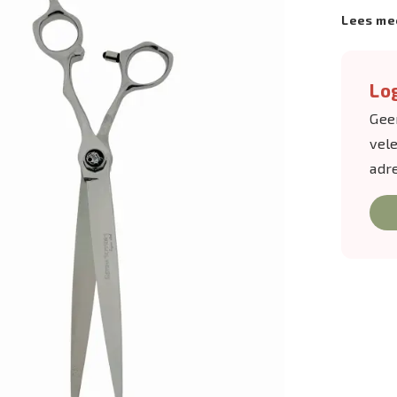
Lees me
Log
Gee
vel
adr