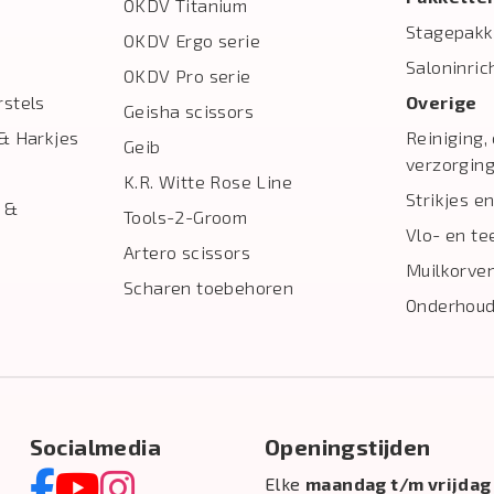
OKDV Titanium
Stagepakk
OKDV Ergo serie
Saloninric
OKDV Pro serie
stels
Overige
Geisha scissors
& Harkjes
Reiniging,
Geib
verzorgin
K.R. Witte Rose Line
Strikjes en
 &
Tools-2-Groom
Vlo- en te
Artero scissors
Muilkorve
Scharen toebehoren
Onderhoud
Socialmedia
Openingstijden
Elke
maandag t/m vrijdag