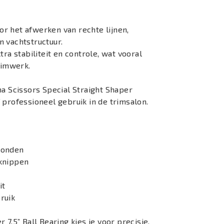
r het afwerken van rechte lijnen,
n vachtstructuur.
ra stabiliteit en controle, wat vooral
rimwerk.
ha Scissors Special Straight Shaper
 professioneel gebruik in de trimsalon.
honden
 knippen
it
ruik
 7,5” Ball Bearing kies je voor precisie,