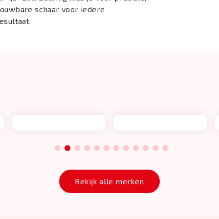
rouwbare schaar voor iedere
esultaat.
1
2
3
4
5
6
7
8
9
10
11
12
Bekijk alle merken