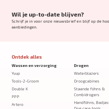
Wil je up-to-date blijven?
Schrijf je in voor onze nieuwsbrief en blijf op de h
aanbiedingen.
Ontdek alles
Wassen en verzorging
Drogen
Yuup
Waterblazers
Tools-2-Groom
Droogcabines
Double K
Staande föhns &
Combidrogers
PPP
Handföhns, Badjas
Artero
Dog care tools