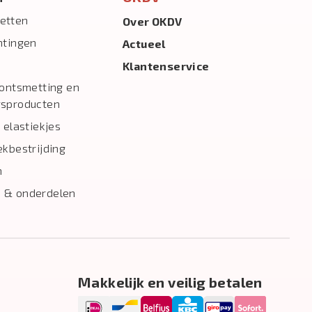
etten
Over OKDV
htingen
Actueel
Klantenservice
 ontsmetting en
gsproducten
 elastiekjes
ekbestrijding
n
 & onderdelen
Makkelijk en veilig betalen