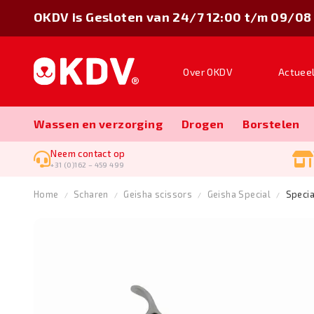
OKDV is Gesloten van 24/7 12:00 t/m 09/08
Over OKDV
Actuee
Wassen en verzorging
Drogen
Borstelen
Neem contact op
+31 (0)162 – 459 499
Home
Scharen
Geisha scissors
Geisha Special
Specia