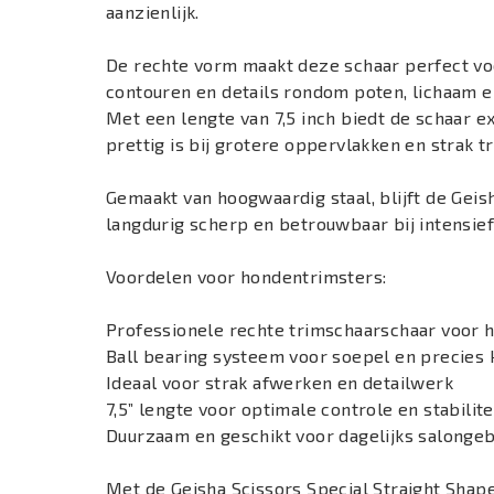
aanzienlijk.
De rechte vorm maakt deze schaar perfect voo
contouren en details rondom poten, lichaam e
Met een lengte van 7,5 inch biedt de schaar ext
prettig is bij grotere oppervlakken en strak t
Gemaakt van hoogwaardig staal, blijft de Geis
langdurig scherp en betrouwbaar bij intensief
Voordelen voor hondentrimsters:
Professionele rechte trimschaarschaar voor 
Ball bearing systeem voor soepel en precies
Ideaal voor strak afwerken en detailwerk
7,5” lengte voor optimale controle en stabilite
Duurzaam en geschikt voor dagelijks salongeb
Met de Geisha Scissors Special Straight Shaper