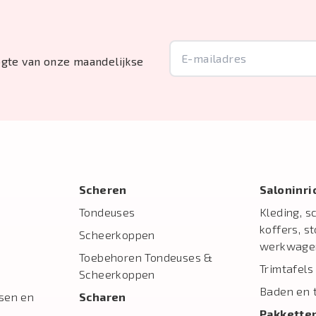
oogte van onze maandelijkse
Scheren
Salon­inr
Tondeuses
Kleding, s
koffers, s
Scheerkoppen
werkwage
Toebehoren Tondeuses &
Trimtafels
Scheerkoppen
Baden en 
sen en
Scharen
Pakkette