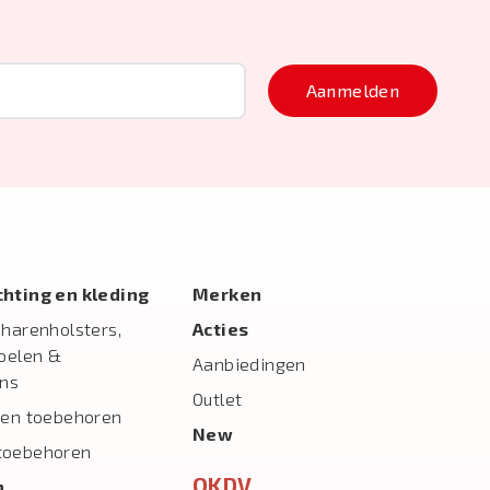
Aanmelden
ichting en kleding
Merken
charenholsters,
Acties
toelen &
Aanbiedingen
ns
Outlet
 en toebehoren
New
toebehoren
OKDV
n