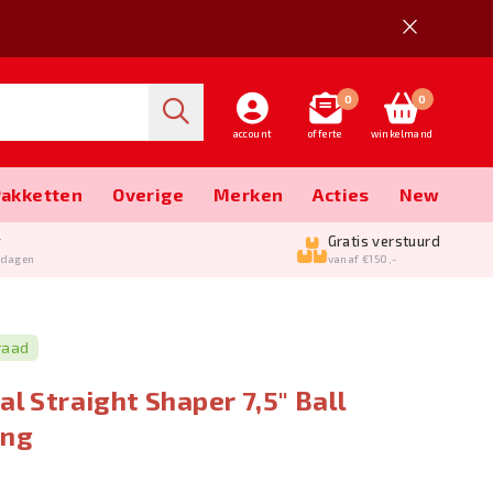
0
0
account
offerte
winkelmand
Pakketten
Overige
Merken
Acties
New
g
Gratis verstuurd
kdagen
vanaf €150,-
raad
al Straight Shaper 7,5" Ball
ing