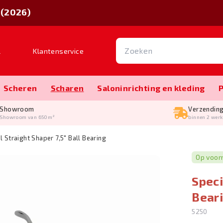
 (2026)
l
Klantenservice
Scheren
Scharen
Salon­inrichting en kleding
Showroom
Verzendin
Showroom van 650m²
binnen 2 wer
l Straight Shaper 7,5" Ball Bearing
Op voor
Speci
Bear
5250