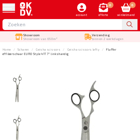
0
0
account
offerte
winkelmand
Showroom
Verzending
Showroom van 650m²
binnen 2 werkdagen
Home
Scharen
Geisha scissors
Geisha scissors lefty
Fluffer
effileerschaar EURO Style 41T 7" linkshandig