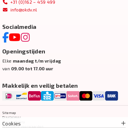
+31 (0)162 – 459 499
info@okdv.nl
Socialmedia
Openingstijden
Elke
maandag t/m vrijdag
van
09.00 tot 17.00 uur
Makkelijk en veilig betalen
Sitemap
Disclaimer
Privacy Policy
Cookies
Algemene voorwaarden