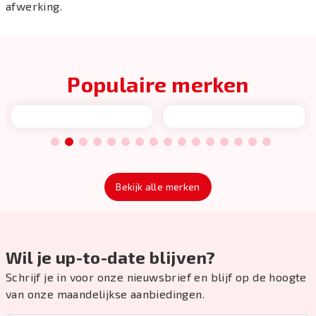
afwerking.
Populaire merken
1
2
3
4
5
6
7
8
9
10
11
12
13
14
15
16
Bekijk alle merken
Wil je up-to-date blijven?
Schrijf je in voor onze nieuwsbrief en blijf op de hoogte
van onze maandelijkse aanbiedingen.