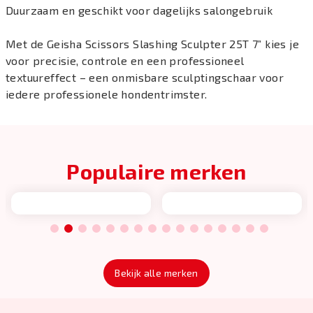
Duurzaam en geschikt voor dagelijks salongebruik
Met de Geisha Scissors Slashing Sculpter 25T 7” kies je
voor precisie, controle en een professioneel
textuureffect – een onmisbare sculptingschaar voor
iedere professionele hondentrimster.
Populaire merken
1
2
3
4
5
6
7
8
9
10
11
12
13
14
15
16
Bekijk alle merken