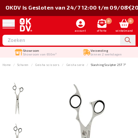
OKDV is Gesloten van 24/7 12:00 t/m 09/08 (2
0
0
account
offerte
winkelmand
Showroom
Verzending
Showroom van 650m²
binnen 2 werkdagen
Home
Scharen
Geisha scissors
Geisha serie
Slashing Sculpter 25T 7"