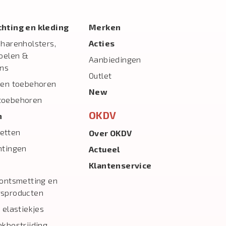
ichting en kleding
Merken
charenholsters,
Acties
toelen &
Aanbiedingen
ns
Outlet
 en toebehoren
New
toebehoren
OKDV
n
etten
Over OKDV
htingen
Actueel
Klantenservice
 ontsmetting en
gsproducten
 elastiekjes
ekbestrijding