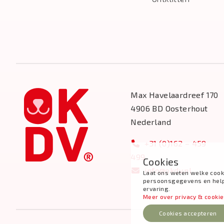
Max Havelaardreef 170
4906 BD Oosterhout
Nederland
+31 (0)162 – 459
499
Cookies
info@okdv.nl
Laat ons weten welke cook
persoonsgegevens en help j
ervaring.
Meer over privacy & cooki
Cookies accepteren