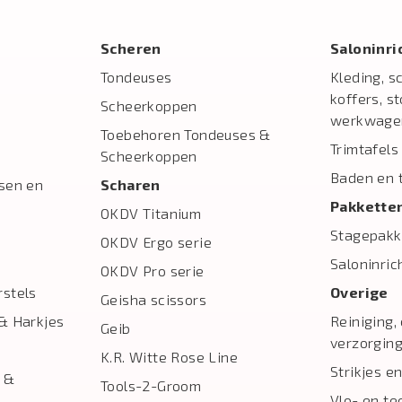
Scheren
Salon­inr
Tondeuses
Kleding, s
koffers, s
Scheerkoppen
werkwage
Toebehoren Tondeuses &
Trimtafels
Scheerkoppen
Baden en 
sen en
Scharen
Pakkette
OKDV Titanium
Stagepakk
OKDV Ergo serie
Saloninric
OKDV Pro serie
stels
Overige
Geisha scissors
& Harkjes
Reiniging,
Geib
verzorgin
K.R. Witte Rose Line
Strikjes en
 &
Tools-2-Groom
Vlo- en te