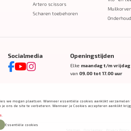
Artero scissors
Muilkorve
Scharen toebehoren
Onderhoud
Socialmedia
Openingstijden
Elke
maandag t/m vrijdag
van
09.00 tot 17.00 uur
ies we mogen plaatsen. Wanneer essentiële cookies aanklikt verzamelen 
e ons de site te verbeteren. Wanneer je Cookies accepteren aanklikt krij
es
.
Essentiële cookies
Sitemap
Disclaimer
Privacy Policy