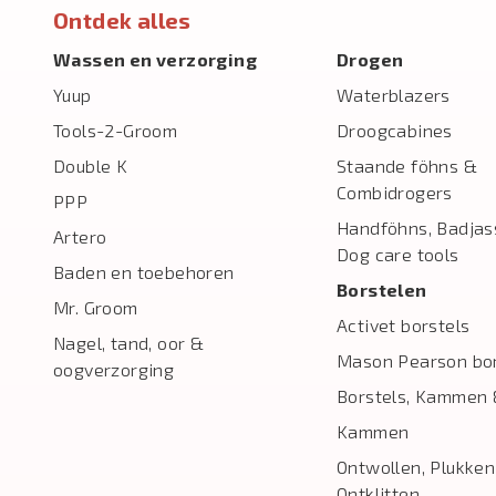
Ontdek alles
Wassen en verzorging
Drogen
Yuup
Waterblazers
Tools-2-Groom
Droogcabines
Double K
Staande föhns &
Combidrogers
PPP
Handföhns, Badjas
Artero
Dog care tools
Baden en toebehoren
Borstelen
Mr. Groom
Activet borstels
Nagel, tand, oor &
Mason Pearson bor
oogverzorging
Borstels, Kammen 
Kammen
Ontwollen, Plukken
Ontklitten