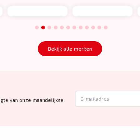
1
2
3
4
5
6
7
8
9
10
11
12
Bekijk alle merken
oogte van onze maandelijkse