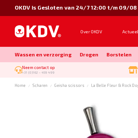
OKDV is Gesloten van 24/7 12:00 t/m 09/08
Over OKDV
Actuee
Wassen en verzorging
Drogen
Borstelen
Neem contact op
+31 (0)162 – 459 499
Home
Scharen
Geisha scissors
La Belle Fleur & Rock Do