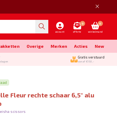
0
0
account
offerte
winkelmand
Pakketten
Overige
Merken
Acties
New
g
Gratis verstuurd
kdagen
vanaf €150,-
raad
lle Fleur rechte schaar 6,5" alu
p
eisha scissors