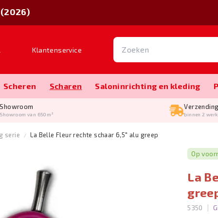
 (2026)
l
Klantenservice
Scheren
Scharen
Salon­inrichting en kleding
Showroom
Verzendin
Showroom van 650m²
binnen 2 wer
g serie
La Belle Fleur rechte schaar 6,5" alu greep
Op voor
La Be
gree
|
5350
G