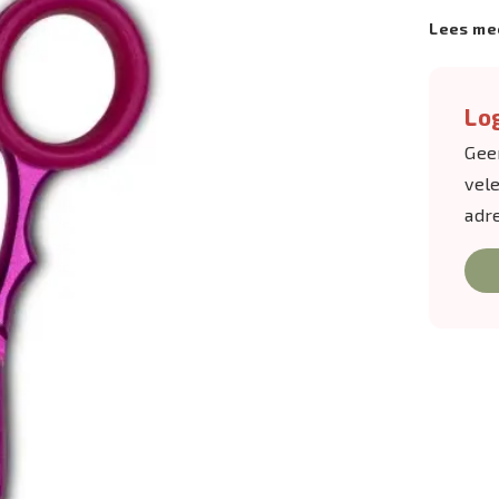
Lees me
Log
Gee
vel
adr