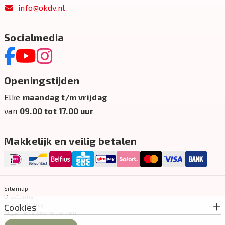
info@okdv.nl
Socialmedia
Openingstijden
Elke
maandag t/m vrijdag
van
09.00 tot 17.00 uur
Makkelijk en veilig betalen
Sitemap
Disclaimer
Privacy Policy
Cookies
Algemene voorwaarden
Cookie-instellingen