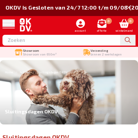
OKDV is Gesloten van 24/7 12:00 t/m 09/08 (2
0
0
account
offerte
winkelmand
Showroom
Verzending
Showroom van 650m²
binnen 2 werkdagen
Home
Actueel
Sluitingsdagen OKDV
Sluitingsdagen OKDV
Sluitingsdagen OKDV