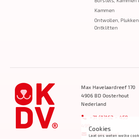
Borstels, Kammen 
Kammen
Ontwollen, Plukken
Ontklitten
Max Havelaardreef 170
4906 BD Oosterhout
Nederland
+31 (0)162 – 459
499
Cookies
info@okdv.nl
Laat ons weten welke cook