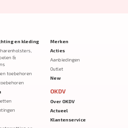
ichting en kleding
Merken
charenholsters,
Acties
toelen &
Aanbiedingen
ns
Outlet
 en toebehoren
New
toebehoren
OKDV
n
etten
Over OKDV
htingen
Actueel
Klantenservice