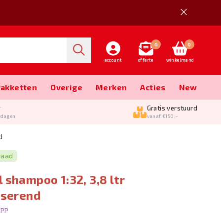
0
0
account
offerte
winkelmand
Pakketten
Overige
Merken
Acties
New
g
Gratis verstuurd
kdagen
vanaf €150,-
d
raad
 shampoo 1:32, 3,8 ltr
iserend
PPP