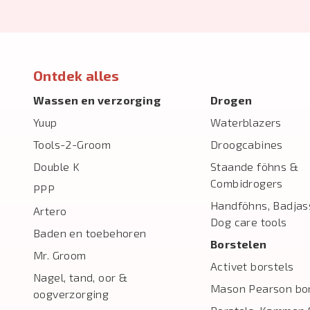
Ontdek alles
Wassen en verzorging
Drogen
Yuup
Waterblazers
Tools-2-Groom
Droogcabines
Double K
Staande föhns &
Combidrogers
PPP
Handföhns, Badjas
Artero
Dog care tools
Baden en toebehoren
Borstelen
Mr. Groom
Activet borstels
Nagel, tand, oor &
Mason Pearson bor
oogverzorging