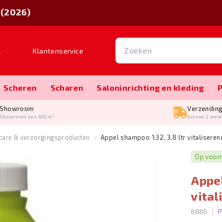
 (2026)
l
Klantenservice
Scheren
Scharen
Salon­inrichting en kleding
Showroom
Verzendin
Showroom van 650m²
binnen 2 wer
are & verzorgingsproducten
Appel shampoo 1:32, 3,8 ltr vitaliseren
Op voor
Appel
vital
|
8886