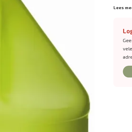
Lees me
Log
Gee
vel
adr