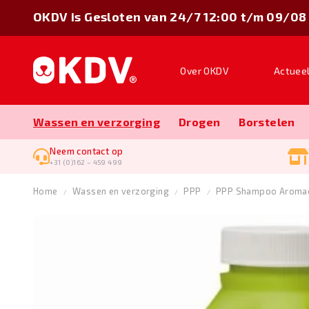
OKDV is Gesloten van 24/7 12:00 t/m 09/08
Over OKDV
Actuee
Wassen en verzorging
Drogen
Borstelen
Neem contact op
+31 (0)162 – 459 499
Home
Wassen en verzorging
PPP
PPP Shampoo Aromac