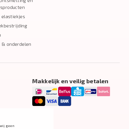
 ontsmetting en
gsproducten
 elastiekjes
ekbestrijding
n
 & onderdelen
Makkelijk en veilig betalen
wij geen