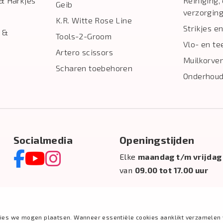
& Harkjes
Reiniging,
Geib
verzorgin
K.R. Witte Rose Line
Strikjes en
 &
Tools-2-Groom
Vlo- en te
Artero scissors
Muilkorve
Scharen toebehoren
Onderhoud
Socialmedia
Openingstijden
Elke
maandag t/m vrijdag
van
09.00 tot 17.00 uur
ies we mogen plaatsen. Wanneer essentiële cookies aanklikt verzamelen 