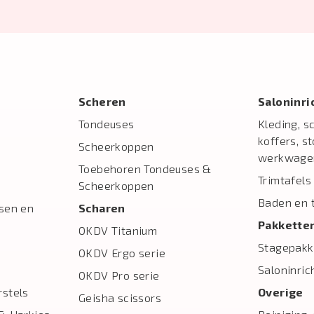
Scheren
Salon­inr
Tondeuses
Kleding, s
koffers, s
Scheerkoppen
werkwage
Toebehoren Tondeuses &
Trimtafels
Scheerkoppen
Baden en 
sen en
Scharen
Pakkette
OKDV Titanium
Stagepakk
OKDV Ergo serie
Saloninric
OKDV Pro serie
stels
Overige
Geisha scissors