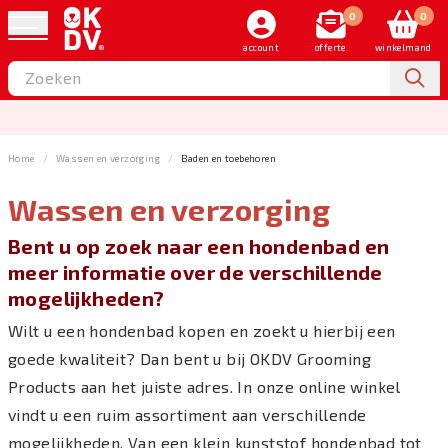
0
0
account
offerte
winkelmand
Home
Wassen en verzorging
Baden en toebehoren
Wassen en verzorging
Sorteer op
Bent u op zoek naar een hondenbad en
meer informatie over de verschillende
Merk
mogelijkheden?
Wilt u een hondenbad kopen en zoekt u hierbij een
Wassen en verzorging
goede kwaliteit? Dan bent u bij OKDV Grooming
Products aan het juiste adres. In onze online winkel
vindt u een ruim assortiment aan verschillende
Filteren
mogelijkheden. Van een klein kunststof hondenbad tot