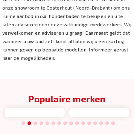
onze showroom te Oosterhout (Noord-Brabant) om ons
ruime aanbod in o.a. hondenbaden te bekijken en u te
laten adviseren door onze vakkundige medewerkers. Wij
verwelkomen en adviseren u graag! Daarnaast geldt dat
wanneer u uw bad zelf komt afhalen wij u een korting
kunnen geven op bepaalde modellen. Informeer gerust
naar de mogelijkheden.
Populaire merken
1
2
3
4
5
6
7
8
9
10
11
12
13
14
15
16