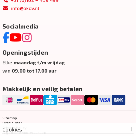
info@okdv.nl
Socialmedia
Openingstijden
Elke
maandag t/m vrijdag
van
09.00 tot 17.00 uur
Makkelijk en veilig betalen
Sitemap
Disclaimer
Privacy Policy
Cookies
Algemene voorwaarden