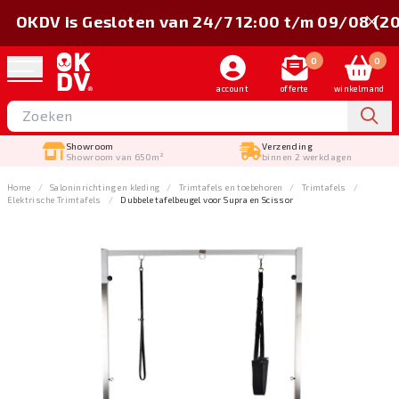
OKDV is Gesloten van 24/7 12:00 t/m 09/08 (2
0
0
account
offerte
winkelmand
Showroom
Verzending
Showroom van 650m²
binnen 2 werkdagen
Home
Salon­inrichting en kleding
Trimtafels en toebehoren
Trimtafels
Elektrische Trimtafels
Dubbele tafelbeugel voor Supra en Scissor