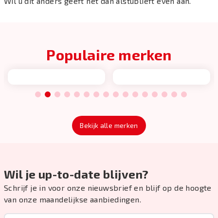
Wil u dit anders geeft het dan alstublieft even aan.
Populaire merken
1
2
3
4
5
6
7
8
9
10
11
12
13
14
15
16
Bekijk alle merken
Wil je up-to-date blijven?
Schrijf je in voor onze nieuwsbrief en blijf op de hoogte
van onze maandelijkse aanbiedingen.