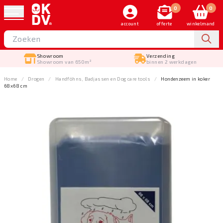
0
0
account
offerte
winkelmand
Showroom
Verzending
Showroom van 650m²
binnen 2 werkdagen
Home
Drogen
Handföhns, Badjassen en Dog care tools
Hondenzeem in koker
68x68 cm