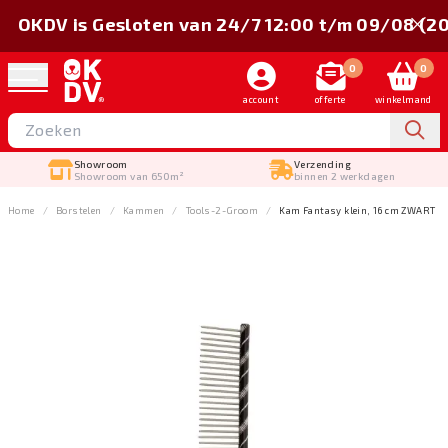
OKDV is Gesloten van 24/7 12:00 t/m 09/08 (2
0
0
account
offerte
winkelmand
Showroom
Verzending
Showroom van 650m²
binnen 2 werkdagen
Home
Borstelen
Kammen
Tools-2-Groom
Kam Fantasy klein, 16 cm ZWART