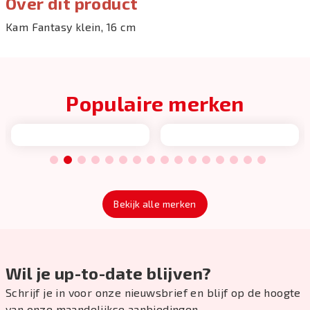
Over dit product
Kam Fantasy klein, 16 cm
Populaire merken
1
2
3
4
5
6
7
8
9
10
11
12
13
14
15
16
Bekijk alle merken
Wil je up-to-date blijven?
Schrijf je in voor onze nieuwsbrief en blijf op de hoogte
van onze maandelijkse aanbiedingen.