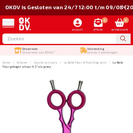
OKDV is Gesloten van 24/7 12:00 t/m 09/08 (2
0
0
account
offerte
winkelmand
Showroom
Verzending
Showroom van 650m²
binnen 2 werkdagen
Home
Scharen
Geisha scissors
La Belle Fleur & Rock Dog serie
La Belle
Fleur gebogen schaar 6,5" alu greep