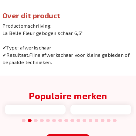
Over dit product
Productomschrijving:
La Belle Fleur gebogen schaar 6,5"
✔Type: afwerkschaar
✔Resultaat:Fijne afwerkschaar voor kleine gebieden of
bepaalde technieken.
Populaire merken
1
2
3
4
5
6
7
8
9
10
11
12
13
14
15
16