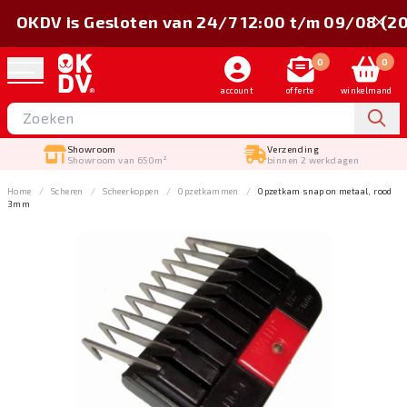
OKDV is Gesloten van 24/7 12:00 t/m 09/08 (2
0
0
account
offerte
winkelmand
Showroom
Verzending
Showroom van 650m²
binnen 2 werkdagen
Home
Scheren
Scheerkoppen
Opzetkammen
Opzetkam snap on metaal, rood
3mm