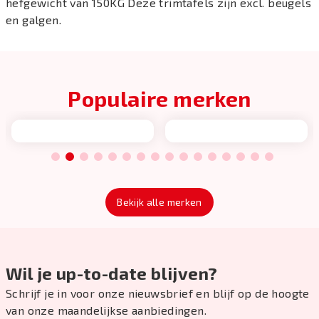
hefgewicht van 150KG Deze trimtafels zijn excl. beugels
en galgen.
Populaire merken
1
2
3
4
5
6
7
8
9
10
11
12
13
14
15
16
Bekijk alle merken
Wil je up-to-date blijven?
Schrijf je in voor onze nieuwsbrief en blijf op de hoogte
van onze maandelijkse aanbiedingen.