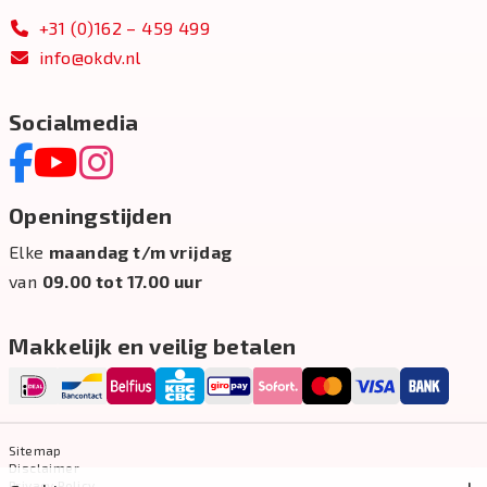
+31 (0)162 – 459 499
info@okdv.nl
Socialmedia
Openingstijden
Elke
maandag t/m vrijdag
van
09.00 tot 17.00 uur
Makkelijk en veilig betalen
Sitemap
Disclaimer
Privacy Policy