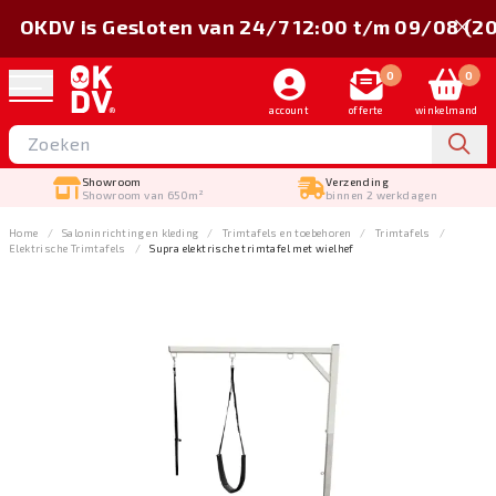
OKDV is Gesloten van 24/7 12:00 t/m 09/08 (2
0
0
account
offerte
winkelmand
Showroom
Verzending
Showroom van 650m²
binnen 2 werkdagen
Home
Salon­inrichting en kleding
Trimtafels en toebehoren
Trimtafels
Elektrische Trimtafels
Supra elektrische trimtafel met wielhef