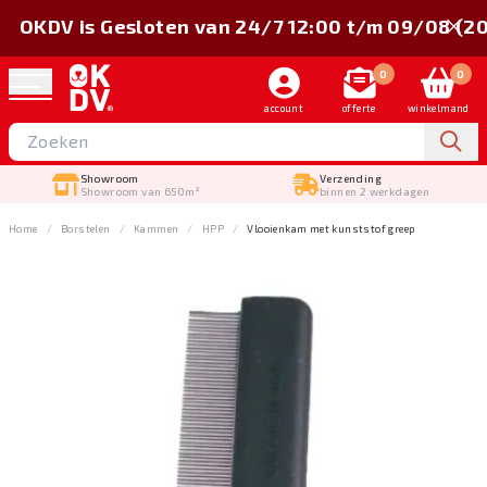
OKDV is Gesloten van 24/7 12:00 t/m 09/08 (2
0
0
account
offerte
winkelmand
Showroom
Verzending
Showroom van 650m²
binnen 2 werkdagen
Home
Borstelen
Kammen
HPP
Vlooienkam met kunststof greep