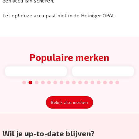
een accu kan scheren.
Let op! deze accu past niet in de Heiniger OPAL
Populaire merken
1
2
3
4
5
6
7
8
9
10
11
12
13
14
15
16
Bekijk alle merken
Wil je up-to-date blijven?