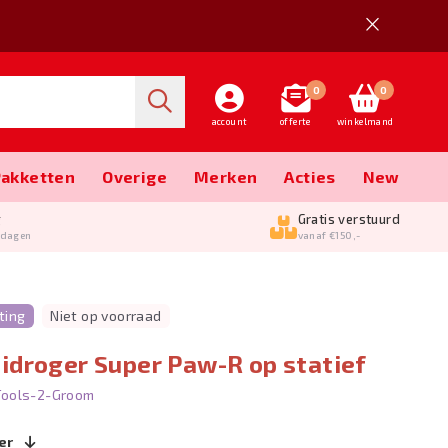
0
0
account
offerte
winkelmand
Pakketten
Overige
Merken
Acties
New
g
Gratis verstuurd
kdagen
vanaf €150,-
ting
Niet op voorraad
idroger Super Paw-R op statief
Tools-2-Groom
er