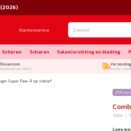
 (2026)
l
Klantenservice
Scheren
Scharen
Salon­inrichting en kleding
Showroom
Verzendin
Showroom van 650m²
binnen 2 wer
ger Super Paw-R op statief
25% kor
Comb
|
3064
Lees me