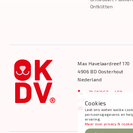
Ontklitten
Max Havelaardreef 170
4906 BD Oosterhout
Nederland
+31 (0)162 – 459
499
Cookies
info@okdv.nl
Laat ons weten welke cook
persoonsgegevens en help j
ervaring.
Meer over privacy & cooki