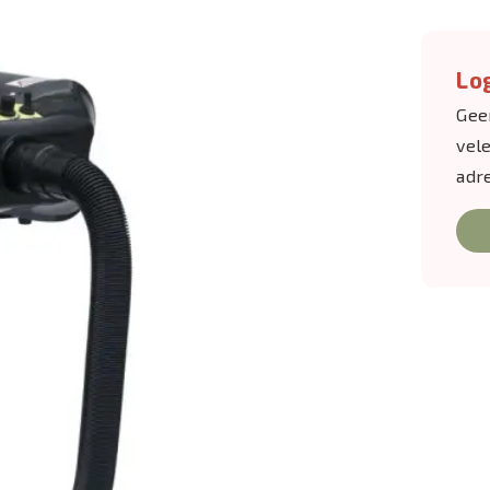
Log
Gee
vel
adr