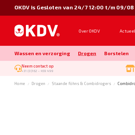
OKDV is Gesloten van 24/7 12:00 t/m 09/08
Over OKDV
Actuee
Wassen en verzorging
Drogen
Borstelen
Neem contact op
+31 (0)162 – 459 499
Home
Drogen
Staande föhns & Combidrogers
Combidro