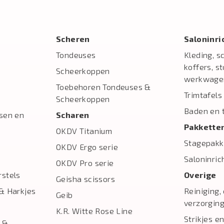
Scheren
Salon­inr
Tondeuses
Kleding, s
koffers, s
Scheerkoppen
werkwage
Toebehoren Tondeuses &
Trimtafels
Scheerkoppen
Baden en 
sen en
Scharen
Pakkette
OKDV Titanium
Stagepakk
OKDV Ergo serie
Saloninric
OKDV Pro serie
stels
Overige
Geisha scissors
& Harkjes
Reiniging,
Geib
verzorgin
K.R. Witte Rose Line
Strikjes en
 &