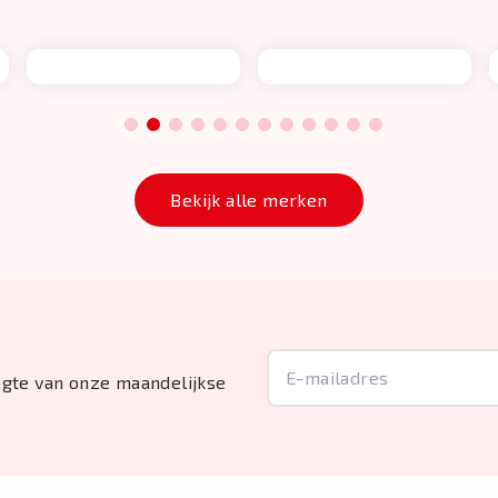
1
2
3
4
5
6
7
8
9
10
11
12
Bekijk alle merken
oogte van onze maandelijkse