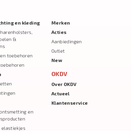
ichting en kleding
Merken
charenholsters,
Acties
toelen &
Aanbiedingen
ns
Outlet
 en toebehoren
New
toebehoren
OKDV
n
etten
Over OKDV
htingen
Actueel
Klantenservice
 ontsmetting en
gsproducten
 elastiekjes