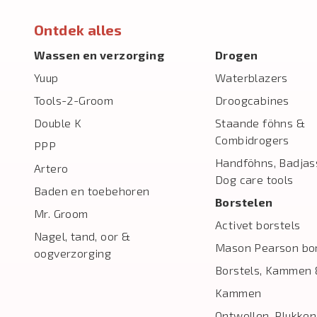
Ontdek alles
Wassen en verzorging
Drogen
Yuup
Waterblazers
Tools-2-Groom
Droogcabines
Double K
Staande föhns &
Combidrogers
PPP
Handföhns, Badjas
Artero
Dog care tools
Baden en toebehoren
Borstelen
Mr. Groom
Activet borstels
Nagel, tand, oor &
Mason Pearson bor
oogverzorging
Borstels, Kammen 
Kammen
Ontwollen, Plukken