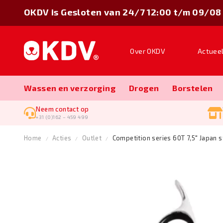
OKDV is Gesloten van 24/7 12:00 t/m 09/08
Over OKDV
Actuee
Wassen en verzorging
Drogen
Borstelen
Neem contact op
+31 (0)162 – 459 499
Home
Acties
Outlet
Competition series 60T 7,5" Japan s