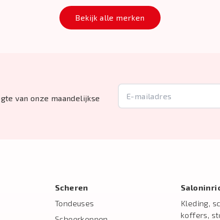
Bekijk alle merken
oogte van onze maandelijkse
Scheren
Salon­inr
Tondeuses
Kleding, s
koffers, s
Scheerkoppen