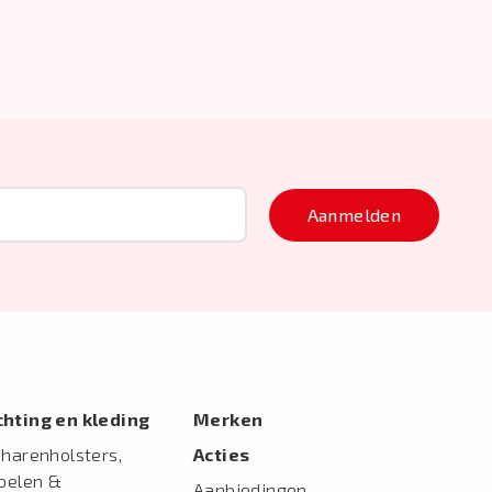
Aanmelden
ichting en kleding
Merken
charenholsters,
Acties
toelen &
Aanbiedingen