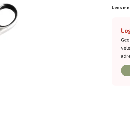
Lees me
Log
Gee
vel
adr