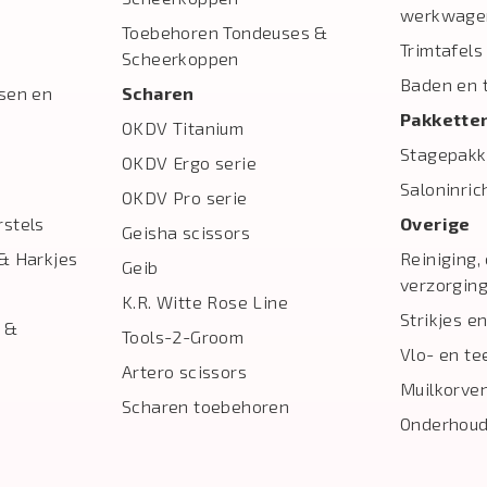
werkwage
Toebehoren Tondeuses &
Trimtafels
Scheerkoppen
Baden en 
sen en
Scharen
Pakkette
OKDV Titanium
Stagepakk
OKDV Ergo serie
Saloninric
OKDV Pro serie
stels
Overige
Geisha scissors
& Harkjes
Reiniging,
Geib
verzorgin
K.R. Witte Rose Line
Strikjes en
 &
Tools-2-Groom
Vlo- en te
Artero scissors
Muilkorve
Scharen toebehoren
Onderhoud