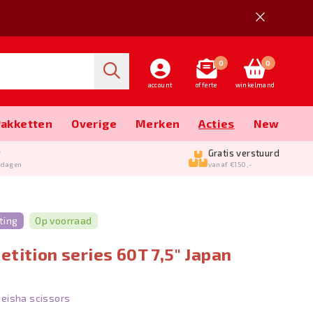
0
0
account
offerte
winkelmand
Pakketten
Overige
Merken
Acties
New
g
Gratis verstuurd
kdagen
vanaf €150,-
ting
Op voorraad
tition series 60T 7,5" Japan
eisha scissors