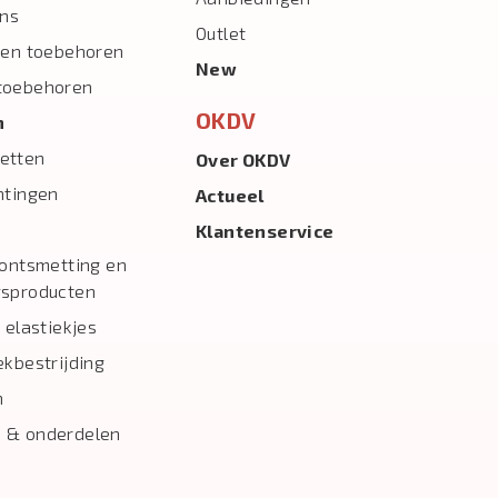
ns
Outlet
 en toebehoren
New
toebehoren
OKDV
n
etten
Over OKDV
htingen
Actueel
Klantenservice
 ontsmetting en
gsproducten
 elastiekjes
ekbestrijding
n
 & onderdelen