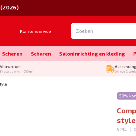
 (2026)
l
Klantenservice
Scheren
Scharen
Salon­inrichting en kleding
Showroom
Verzendin
Showroom van 650m²
binnen 2 wer
tyle
50% kor
Compe
style
|
5294
G