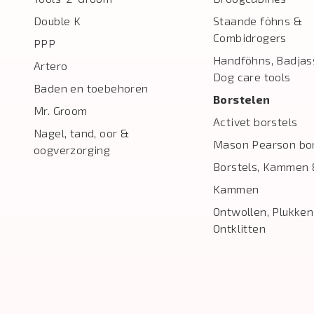
Double K
Staande föhns &
Combidrogers
PPP
Handföhns, Badjas
Artero
Dog care tools
Baden en toebehoren
Borstelen
Mr. Groom
Activet borstels
Nagel, tand, oor &
Mason Pearson bor
oogverzorging
Borstels, Kammen 
Kammen
Ontwollen, Plukken
Ontklitten