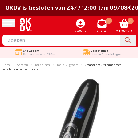
OKDV is Gesloten van 24/7 12:00 t/m 09/08 (2
0
0
account
offerte
winkelmand
Showroom
Verzending
Showroom van 650m²
binnen 2 werkdagen
Home
Scheren
Tondeuses
Tools-2-groom
Creator accutrimmer met
verstelbare scheerhoogte