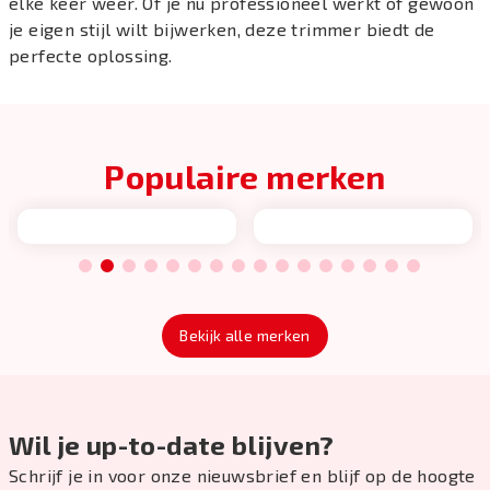
elke keer weer. Of je nu professioneel werkt of gewoon
je eigen stijl wilt bijwerken, deze trimmer biedt de
perfecte oplossing.
Populaire merken
1
2
3
4
5
6
7
8
9
10
11
12
13
14
15
16
Bekijk alle merken
Wil je up-to-date blijven?
Schrijf je in voor onze nieuwsbrief en blijf op de hoogte