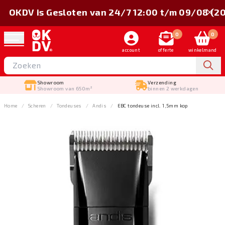
OKDV is Gesloten van 24/7 12:00 t/m 09/08 (2
0
0
account
offerte
winkelmand
Showroom
Verzending
Showroom van 650m²
binnen 2 werkdagen
Home
Scheren
Tondeuses
Andis
EBC tondeuse incl. 1,5mm kop