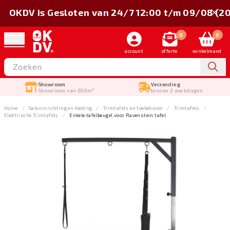
OKDV is Gesloten van 24/7 12:00 t/m 09/08 (2
0
0
account
offerte
winkelmand
Showroom
Verzending
Showroom van 650m²
binnen 2 werkdagen
Home
Salon­inrichting en kleding
Trimtafels en toebehoren
Trimtafels
Elektrische Trimtafels
Enkele tafelbeugel voor Ravenstein tafel