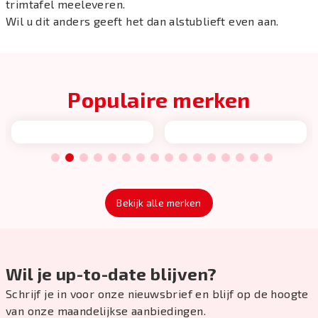
trimtafel meeleveren.
Wil u dit anders geeft het dan alstublieft even aan.
Populaire merken
1
2
3
4
5
6
7
8
9
10
11
12
13
14
15
16
Bekijk alle merken
Wil je up-to-date blijven?
Schrijf je in voor onze nieuwsbrief en blijf op de hoogte
van onze maandelijkse aanbiedingen.