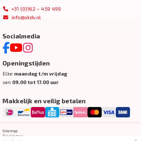
+31 (0)162 – 459 499
info@okdv.nl
Socialmedia
Openingstijden
Elke
maandag t/m vrijdag
van
09.00 tot 17.00 uur
Makkelijk en veilig betalen
Sitemap
Disclaimer
Privacy Policy