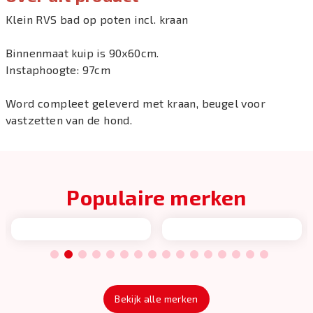
Klein RVS bad op poten incl. kraan
Binnenmaat kuip is 90x60cm.
Instaphoogte: 97cm
Word compleet geleverd met kraan, beugel voor
vastzetten van de hond.
Populaire merken
1
2
3
4
5
6
7
8
9
10
11
12
13
14
15
16
Bekijk alle merken