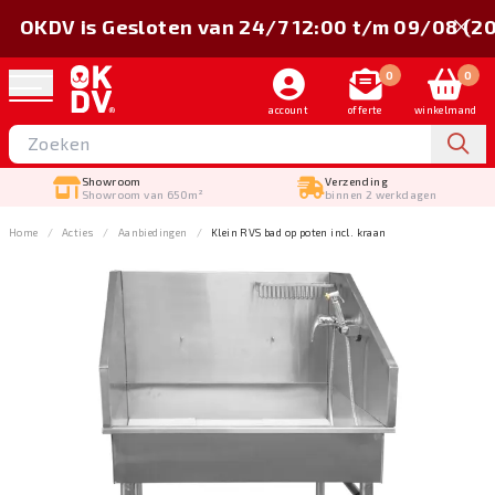
OKDV is Gesloten van 24/7 12:00 t/m 09/08 (2
0
0
account
offerte
winkelmand
Showroom
Verzending
Showroom van 650m²
binnen 2 werkdagen
Home
Acties
Aanbiedingen
Klein RVS bad op poten incl. kraan