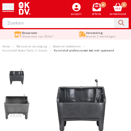
0
0
account
offerte
winkelmand
Showroom
Verzending
Showroom van 650m²
binnen 2 werkdagen
Home
Wassen en verzorging
Baden en toebehoren
Kunststof baden Tools-2-Groom
Kunststof professioneel bad met spatwand