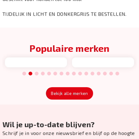
TIJDELIJK IN LICHT EN DONKERGRIJS TE BESTELLEN.
Populaire merken
1
2
3
4
5
6
7
8
9
10
11
12
13
14
15
16
Bekijk alle merken
Wil je up-to-date blijven?
Schrijf je in voor onze nieuwsbrief en blijf op de hoogte