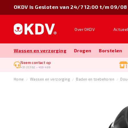
OKDV is Gesloten van 24/7 12:00 t/m 09/08
Over OKDV
Actuee
Wassen en verzorging
Drogen
Borstelen
Neem contact op
+31 (0)162 – 459 499
Home
Wassen en verzorging
Baden en toebehoren
Dou