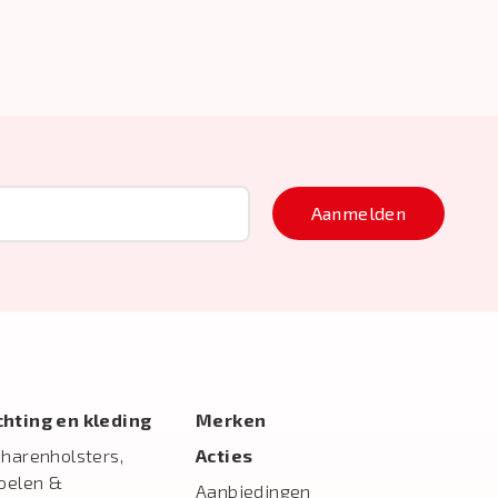
Aanmelden
ichting en kleding
Merken
charenholsters,
Acties
toelen &
Aanbiedingen