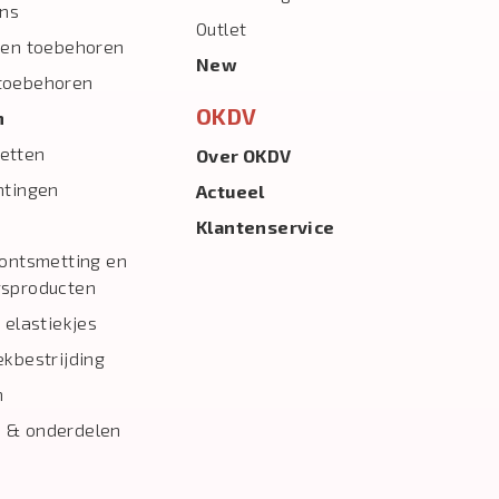
ns
Outlet
 en toebehoren
New
toebehoren
OKDV
n
etten
Over OKDV
htingen
Actueel
Klantenservice
 ontsmetting en
gsproducten
 elastiekjes
ekbestrijding
n
 & onderdelen