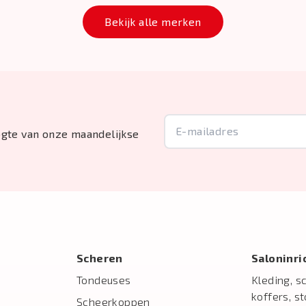
Bekijk alle merken
oogte van onze maandelijkse
Scheren
Salon­inr
Tondeuses
Kleding, s
koffers, s
Scheerkoppen