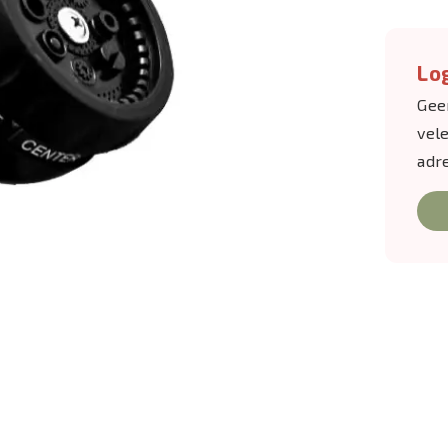
Log
Gee
vel
adr