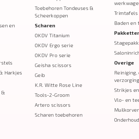
werkwage
Toebehoren Tondeuses &
Trimtafels
Scheerkoppen
Baden en 
sen en
Scharen
Pakkette
OKDV Titanium
Stagepakk
OKDV Ergo serie
Saloninric
OKDV Pro serie
stels
Overige
Geisha scissors
& Harkjes
Reiniging,
Geib
verzorgin
K.R. Witte Rose Line
Strikjes en
 &
Tools-2-Groom
Vlo- en te
Artero scissors
Muilkorve
Scharen toebehoren
Onderhoud