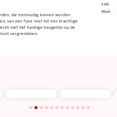
EAN
Merk
nden, die eenvoudig kunnen worden
en, van een fijne mist tot een krachtige
gezet met het handige beugeltje op de
 kunt vergrendelen.
1
2
3
4
5
6
7
8
9
10
11
12