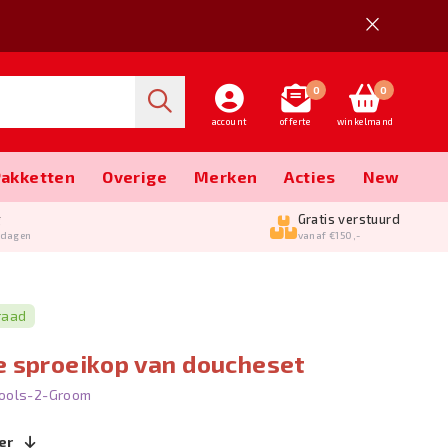
0
0
account
offerte
winkelmand
Pakketten
Overige
Merken
Acties
New
g
Gratis verstuurd
kdagen
vanaf €150,-
raad
e sproeikop van doucheset
ools-2-Groom
er