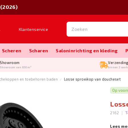
 (2026)
l
Klantenservice
Scheren
Scharen
Salon­inrichting en kleding
Showroom
Verzendin
Showroom van 650m²
binnen 2 wer
chekoppen en toebehoren baden
Losse sproeikop van doucheset
Op voor
Loss
|
2162
T
Lees me