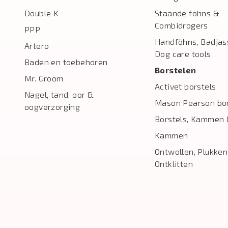
Double K
Staande föhns &
Combidrogers
PPP
Handföhns, Badjas
Artero
Dog care tools
Baden en toebehoren
Borstelen
Mr. Groom
Activet borstels
Nagel, tand, oor &
Mason Pearson bor
oogverzorging
Borstels, Kammen 
Kammen
Ontwollen, Plukken
Ontklitten