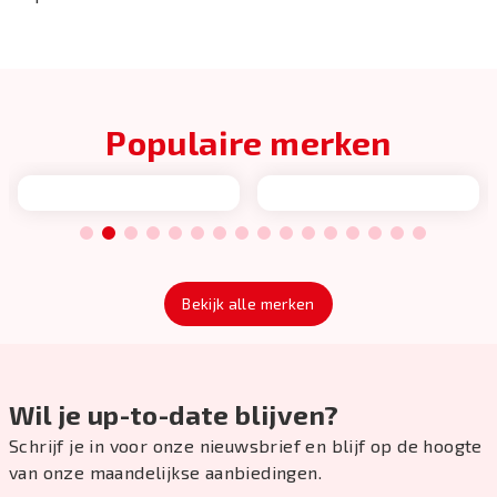
Populaire merken
1
2
3
4
5
6
7
8
9
10
11
12
13
14
15
16
Bekijk alle merken
Wil je up-to-date blijven?
Schrijf je in voor onze nieuwsbrief en blijf op de hoogte
van onze maandelijkse aanbiedingen.