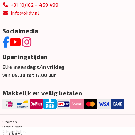
+31 (0)162 – 459 499
info@okdv.nl
Socialmedia
Openingstijden
Elke
maandag t/m vrijdag
van
09.00 tot 17.00 uur
Makkelijk en veilig betalen
Sitemap
Disclaimer
Privacy Policy
Cookies