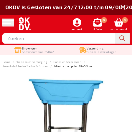
OKDV is Gesloten van 24/7 12:00 t/m 09/08 (2
0
0
account
offerte
winkelmand
Showroom
Verzending
Showroom van 650m²
binnen 2 werkdagen
Home
Wassen en verzorging
Baden en toebehoren
Kunststof baden Tools-2-Groom
Mini bad op poten 96x50cm