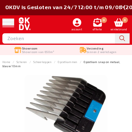
OKDV is Gesloten van 24/7 12:00 t/m 09/08 (2
0
0
account
offerte
winkelmand
Showroom
Verzending
Showroom van 650m²
binnen 2 werkdagen
Home
Scheren
Scheerkoppen
Opzetkammen
Opzetkam snap on metaal,
blauw 10mm