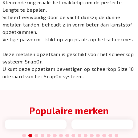
Kleurcodering maakt het makkelijk om de perfecte
Lengte te bepalen.
Scheert eenvoudig door de vacht dankzij de dunne
metalen tanden, behoudt zijn vorm beter dan kunststof
opzetkammen.
Veilige pasvorm - klikt op zijn plaats op het scheermes.
Deze metalen opzetkam is geschikt voor het scheerkop
systeem: SnapOn.
U kunt deze opzetkam bevestigen op scheerkop Size 10
uiteraard van het SnapOn systeem.
Populaire merken
1
2
3
4
5
6
7
8
9
10
11
12
13
14
15
16