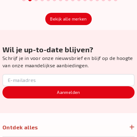
1
2
3
4
5
6
7
8
9
10
11
12
13
14
15
16
Bekijk alle merken
Wil je up-to-date blijven?
Schrijf je in voor onze nieuwsbrief en blijf op de hoogte
van onze maandelijkse aanbiedingen.
Aanmelden
Ontdek alles